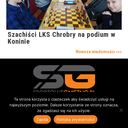
Szachiści LKS Chrobry na podium w
Koninie
Nowsze wiadomości »»»
Ta strona korzysta z ciasteczek aby świadczyć usługi na
Redakcja
Kontakt
Reklama
Do pobrania
najwyższym poziomie. Dalsze korzystanie ze strony oznacza,
że zgadzasz się na ich użycie.
© 2015-2026 Sportowe Gniezno
|
Wszystkie prawa zastrzeżone |
Polityka prywatności
Zgoda
Polityka prywatności