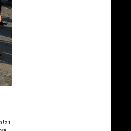
storii
brą