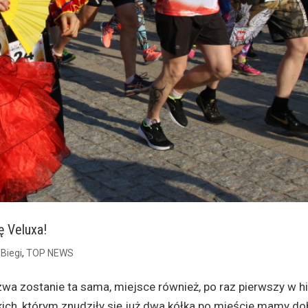
ę Veluxa!
|
Biegi
,
TOP NEWS
wa zostanie ta sama, miejsce również, po raz pierwszy w hi
tkich, którym znudziły się już dwa kółka po mieście mamy do