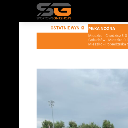
OSTATNIE WYNIKI
PIŁKA NOŻNA
Mieszko - Chodzież 3-0
Gołuchów - Mieszko 0-
Mieszko - Pobiedziska 