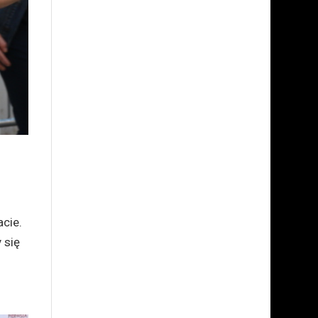
cie.
 się