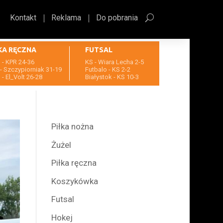
Kontakt
Reklama
Do pobrania
KA RĘCZNA
FUTSAL
- KPR 24-36
KS - Wiara Lecha 2-5
- Szczypiorniak 31-19
Futbalo - KS 2-2
- El_Volt 26-28
Białystok - KS 10-3
Piłka nożna
Żużel
Piłka ręczna
Koszykówka
Futsal
Hokej