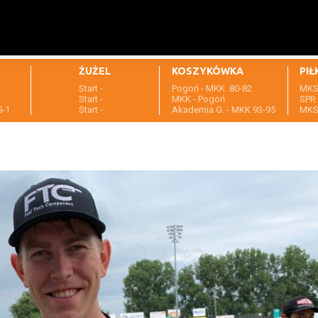
ŻUŻEL
KOSZYKÓWKA
PIŁ
Start -
Pogoń - MKK 80-82
MKS 
1
Start -
MKK - Pogoń
SPR 
5-1
Start -
Akademia G. - MKK 93-95
MKS 