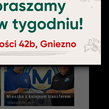
Mieszko solidnie przewietrzył
szatnię. „Mówimy o nowej
drużynie”
23 lipca 2026 | 20:22
Mieszko z kolejnym transferem
16 lipca 2026 | 16:11