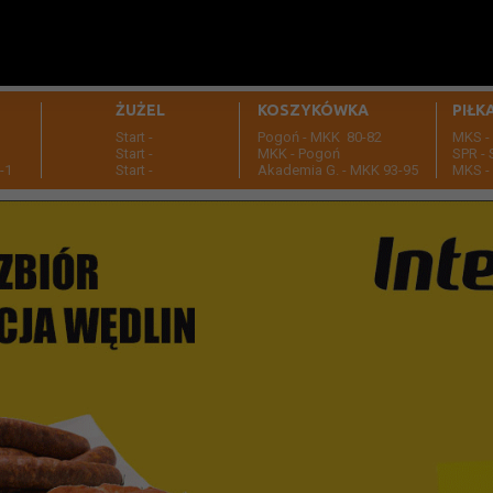
ŻUŻEL
KOSZYKÓWKA
PIŁK
Start -
Pogoń - MKK 80-82
MKS -
Start -
MKK - Pogoń
SPR - 
-1
Start -
Akademia G. - MKK 93-95
MKS - 