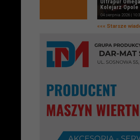
Ultrapur Omeg
Kolejarz Opole
04 sierpnia 2026 | 10:
««« Starsze wia