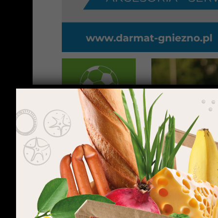
PIŁKA
NOŻNA
WYNIKI
TABELA
GALERIA
Dziesięć t
01 sierpnia 2026 | 17: