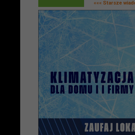
««« Starsze wia