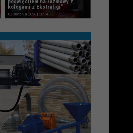
poświęciłem na rozmowy z
kolegami z Ekstraligi”
03 sierpnia 2026 | 20:14