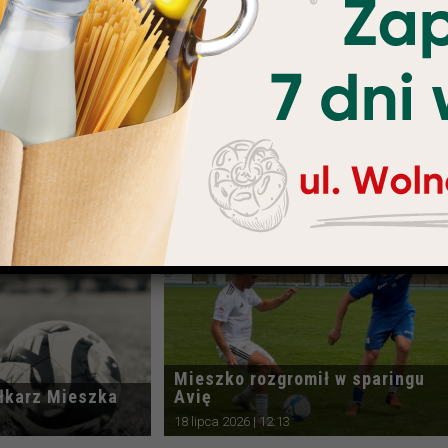
uje z gry w A
Kolejne solidne wzmocnienie
Mieszka
27 lipca 2026 | 11:13
Mieszko rozgromił w sparingu
piłkarz Mieszka
Avię
18 lipca 2026 | 12:13