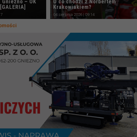
a Gniezno – OK
O co chodzi z Norbertem
 [GALERIA]
Krakowiakiem?
37
04 sierpnia 2026 | 09:14
domości