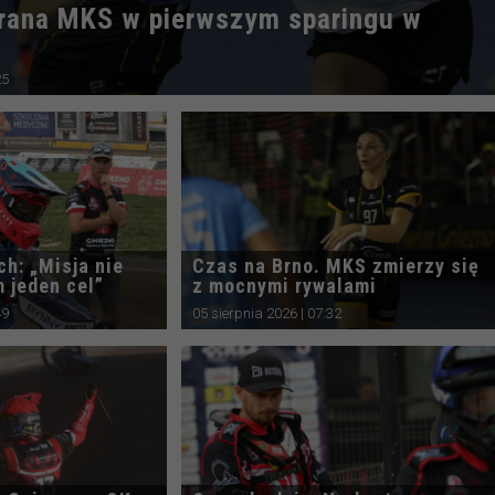
rana MKS w pierwszym sparingu w
25
ch: „Misja nie
Czas na Brno. MKS zmierzy się
m jeden cel”
z mocnymi rywalami
49
05 sierpnia 2026 | 07:32