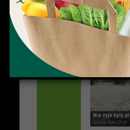
Lechita rezygn
klasie
27 lipca 2026 | 13:42
Nie żyje były 
20 lipca 2026 | 21:57