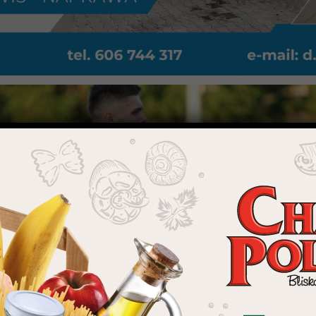
rafień Mieszka w ostatnim sparingu
54