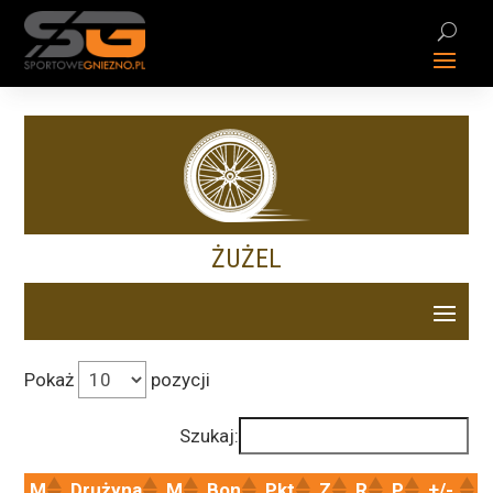
ŻUŻEL
Pokaż
pozycji
Szukaj:
M
Drużyna
M
Bon
Pkt
Z
R
P
+/-