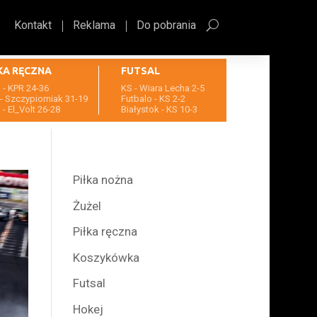
Kontakt
Reklama
Do pobrania
KA RĘCZNA
FUTSAL
- KPR 24-36
KS - Wiara Lecha 2-5
- Szczypiorniak 31-19
Futbalo - KS 2-2
- El_Volt 26-28
Białystok - KS 10-3
Piłka nożna
Żużel
Piłka ręczna
Koszykówka
Futsal
Hokej