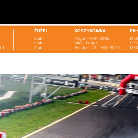
ŻUŻEL
KOSZYKÓWKA
PIŁ
Start -
Pogoń - MKK 80-82
MKS 
1
Start -
MKK - Pogoń
SPR 
5-1
Start -
Akademia G. - MKK 93-95
MKS 