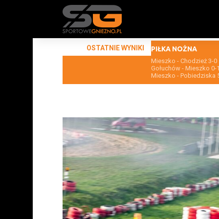
OSTATNIE WYNIKI
PIŁKA NOŻNA
Mieszko - Chodzież 3-0
Gołuchów - Mieszko 0-
Mieszko - Pobiedziska 