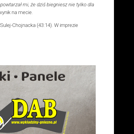
owtarzał mi, że dziś biegniesz nie tylko dla
ynik na mecie.
Sulej-Chojnacka (43:14). W imprezie