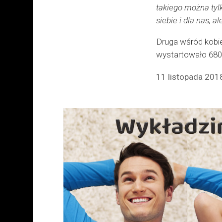
takiego można tylk
siebie i dla nas, 
Druga wśród kobie
wystartowało 680
11 listopada 2018