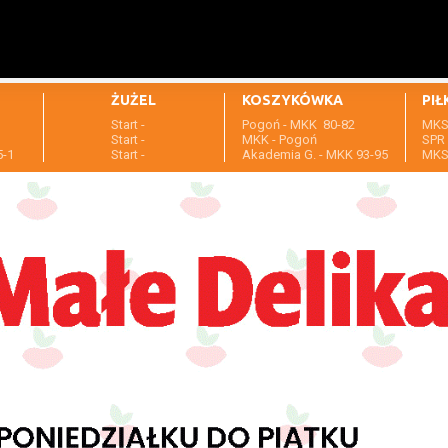
ŻUŻEL
KOSZYKÓWKA
PIŁ
Start -
Pogoń - MKK 80-82
MKS 
1
Start -
MKK - Pogoń
SPR 
5-1
Start -
Akademia G. - MKK 93-95
MKS 