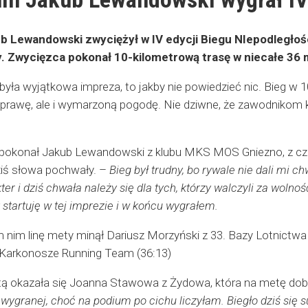
b Lewandowski zwyciężył w IV edycji Biegu NIepodległości
y. Zwycięzca pokonał 10-kilometrową trasę w niecałe 36 
była wyjątkowa impreza, to jakby nie powiedzieć nic. Bieg w 1
prawę, ale i wymarzoną pogodę. Nie dziwne, że zawodnikom ki
 pokonał Jakub Lewandowski z klubu MKS MOS Gniezno, z czas
ziś słowa pochwały. –
Bieg był trudny, bo rywale nie dali mi c
er i dziś chwała należy się dla tych, którzy walczyli za wolność
y startuję w tej imprezie i w końcu wygrałem.
im linę mety minął Dariusz Morzyński z 33. Bazy Lotnictwa T
Karkonosze Running Team (36:13)
ą okazała się Joanna Stawowa z Żydowa, która na metę dobi
ygranej, choć na podium po cichu liczyłam. Biegło dziś się su