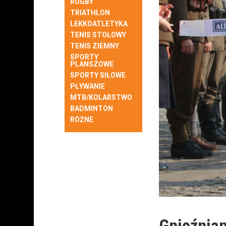
RUGBY
TRIATHLON
LEKKOATLETYKA
TENIS STOŁOWY
TENIS ZIEMNY
SPORTY
PLANSZOWE
SPORTY SIŁOWE
PŁYWANIE
MTB/KOLARSTWO
BADMINTON
RÓŻNE
Gnieźnian