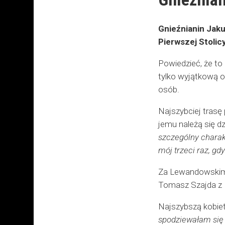
Gnieźnianin Jaku
Pierwszej Stolic
Powiedzieć, że to 
tylko wyjątkową o
osób.
Najszybciej trasę
jemu należą się d
szczególny charakt
mój trzeci raz, gd
Za Lewandowskim n
Tomasz Szajda z 
Najszybszą kobiet
spodziewałam się w