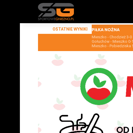
OSTATNIE WYNIKI
PIŁKA NOŻNA
Mieszko - Chodzież 3-0
Gołuchów - Mieszko 0-
Mieszko - Pobiedziska 