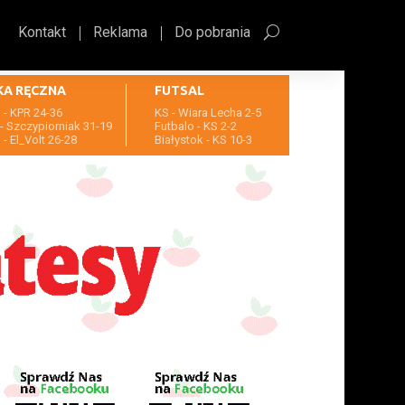
Kontakt
Reklama
Do pobrania
KA RĘCZNA
FUTSAL
- KPR 24-36
KS - Wiara Lecha 2-5
- Szczypiorniak 31-19
Futbalo - KS 2-2
- El_Volt 26-28
Białystok - KS 10-3