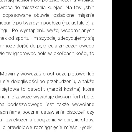
wraca do mieszkania kulejąc. Na tzw. „shin
le dopasowane obuwie, osłabione mięśnie
ieganie po twardym podłożu (np. asfalcie), a
eningu. Po wystąpieniu wyżej wspomnianych
ek od sportu. Im szybciej zdecydujemy się
ach może dojść do pęknięcia zmęczeniowego
dziemy ignorować bóle w okolicach kości, to
y. Mówimy wówczas o ostrodze piętowej lub
się dolegliwości po przebudzeniu, a także
iętowa to osteofit (narośl kostna), które
żne, nie zawsze wywołuje dyskomfort i bóle.
ięgna podeszwowego jest także wywołane
admierne boczne ustawienie piszczeli czy
i zwiększenia obciążenia w obrębie stopy.
 o prawidłowe rozciągnięcie mięśni łydek i