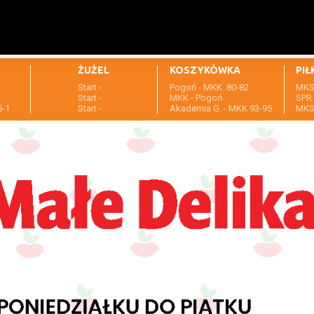
ŻUŻEL
KOSZYKÓWKA
PIŁ
Start -
Pogoń - MKK 80-82
MKS 
1
Start -
MKK - Pogoń
SPR 
5-1
Start -
Akademia G. - MKK 93-95
MKS 