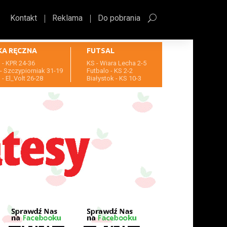
Kontakt
Reklama
Do pobrania
KA RĘCZNA
FUTSAL
- KPR 24-36
KS - Wiara Lecha 2-5
- Szczypiorniak 31-19
Futbalo - KS 2-2
- El_Volt 26-28
Białystok - KS 10-3