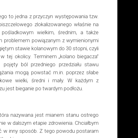
ego to jedna z przyczyn występowania tzw.
piszczelowego zlokalizowanego właśnie na
 pośladkowym wielkim, średnim, a także
nym problemem powiązanym z wymienionymi
iętym stawie kolanowym do 30 stopni, czyli
 tej okolicy. Terminem „kolano biegacza”
 pojęty ból przedniego przedziału stawu
ążania mogą powstać m.in. poprzez słabe
dkowe wielki, średni i mały. W każdym z
zu jest bieganie po twardym podłożu.
która nazywana jest mianem stanu ostrego
nie w dalszym etapie zdrowienia. Chciałbym
gać w inny sposób. Z tego powodu postaram