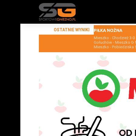
OSTATNIE WYNIKI
PIŁKA NOŻNA
Mieszko - Chodzież 3-0
Gołuchów - Mieszko 0-
Mieszko - Pobiedziska 