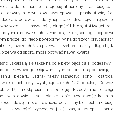
wrót do domu marszem staje się utrudniony i nasz biegacz 
kilka głównych czynników: występowanie płaskostopia, ź
odudzia w porównaniu do tylnej, a także dwa najważniejsze: b
owny wzrost intensywności, długości lub częstotliwości tr
natychmiastowe schłodzenie bolącej części nogi i odpoczyn
, tym prędzej do niego powrócimy. W najgorszych przypadk
kutkuje jeszcze dłuższą przerwą. Jeżeli jednak zbyt długo bę
a przerwa od sportu może potrwać nawet kwartał.
sto uskarżają się także na bóle pięty, bądź całej podeszw
gna podeszwowego. Objawami tych schorzeń są pojawiające 
niu i bieganiu. Jednak należy zaznaczyć jedno – ostroga p
t w okolicach pięty i występuje u około 15% populacji. Co wa
ób z tą naroślą cierpi na ostrogę. Przeciążanie rozc
ami w budowie ciała – płaskostopie, szpotawość kolan, n
kości udowej może prowadzić do zmiany biomechaniki biegu 
nie aktywności fizycznej na jakiś czas, a następnie dbanie