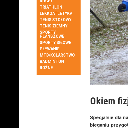
RUGBY
TRIATHLON
LEKKOATLETYKA
TENIS STOŁOWY
TENIS ZIEMNY
SPORTY
PLANSZOWE
SPORTY SIŁOWE
PŁYWANIE
MTB/KOLARSTWO
BADMINTON
RÓŻNE
Okiem fiz
Specjalnie dla n
bieganiu przygo