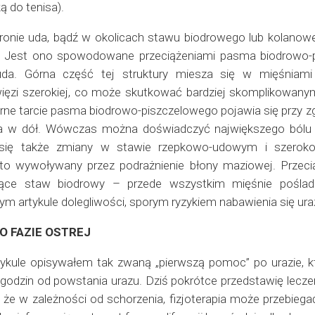
ą do tenisa).
tronie uda, bądź w okolicach stawu biodrowego lub kolanow
”. Jest ono spowodowane przeciążeniami pasma biodrowo-
uda. Górna część tej struktury miesza się w mięśniami
ięzi szerokiej, co może skutkować bardziej skomplikowa
ne tarcie pasma biodrowo-piszczelowego pojawia się przy zg
a w dół. Wówczas można doświadczyć największego bólu w
a się także zmiany w stawie rzepkowo-udowym i szeroko
o wywoływany przez podrażnienie błony maziowej. Przeci
zujące staw biodrowy – przede wszystkim mięśnie pośla
m artykule dolegliwości, sporym ryzykiem nabawienia się ura
O FAZIE OSTREJ
ykule opisywałem tak zwaną „pierwszą pomoc” po urazie, 
godzin od powstania urazu. Dziś pokrótce przedstawię lecze
 że w zależności od schorzenia, fizjoterapia może przebie