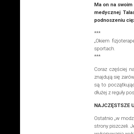
Ma on na swoim 
medycznej Talas
podnoszeniu cię
***
„Okiem fizjotera
sportach.
***
Coraz częściej na
znajdują się zarów
są to początkują
dłużej z reguły po
NAJCZĘSTSZE 
Ostatnio „w modzi
strony piszczeli.
wykonywania wykro