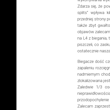
Zdarza się, że po
splits” wpływa 
przedniej strony p
także zbyt gwałt
objawów zalecam 
na L4 z biegania
piszczeli, co zas
ostatecznie nasz
Biegacze dość czę
zapaleniu rozcię
nadmiernym chodze
zlokalizowana jes
Zaledwie 1/3 os
nieprawidłowości
przodopochylenie 
Zalecam zaprzesta