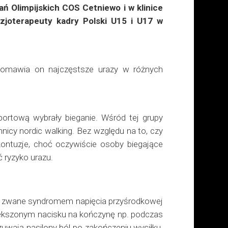
ń Olimpijskich COS Cetniewo i w klinice
izjoterapeuty kadry Polski U15 i U17 w
ch omawia on najczęstsze urazy w różnych
portową wybrały bieganie. Wśród tej grupy
nnicy nordic walking. Bez względu na to, czy
kontuzje, choć oczywiście osoby biegające
ć ryzyko urazu.
zej zwane syndromem napięcia przyśrodkowej
zwiększonym nacisku na kończynę np. podczas
uwają nasilony ból po zakończeniu wysiłku.