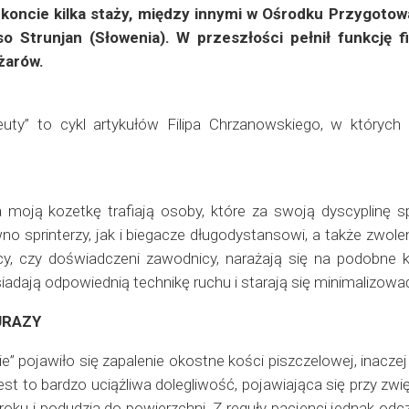
koncie kilka staży, między innymi w Ośrodku Przygotowa
o Strunjan (Słowenia). W przeszłości pełnił funkcję f
żarów.
peuty” to cykl artykułów Filipa Chrzanowskiego, w który
 moją kozetkę trafiają osoby, które za swoją dyscyplinę s
no sprinterzy, jak i biegacze długodystansowi, a także zwole
cy, czy doświadczeni zawodnicy, narażają się na podobne 
siadają odpowiednią technikę ruchu i starają się minimalizowa
URAZY
e” pojawiło się zapalenie okostne kości piszczelowej, inac
 Jest to bardzo uciążliwa dolegliwość, pojawiająca się przy 
ku i podudzia do powierzchni. Z reguły pacjenci jednak odcz