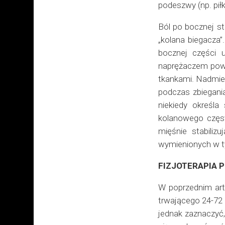
podeszwy (np. piłk
Ból po bocznej s
„kolana biegacza
bocznej części 
naprężaczem pow
tkankami. Nadmier
podczas zbiegani
niekiedy określ
kolanowego częst
mięśnie stabili
wymienionych w ty
FIZJOTERAPIA P
W poprzednim art
trwającego 24-72 
jednak zaznaczyć,