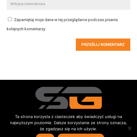
Zapamiętaj moje dane w tej przeglądarce podczas pisania
kolejnych komentarzy.
PRZEŚLIJ KOMENTARZ
Ta strona korzysta z ciasteczek aby świadczyć usługi na
najwyższym poziomie. Dalsze korzystanie ze strony oznacza,
Redakcja
Kontakt
Reklama
Do pobrania
że zgadzasz się na ich użycie.
© 2015-2026 Sportowe Gniezno
|
Wszystkie prawa zastrzeżone |