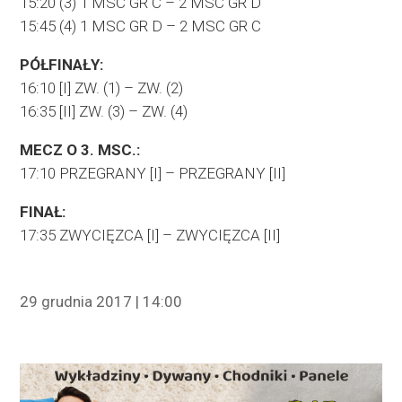
15:20 (3) 1 MSC GR C – 2 MSC GR D
15:45 (4) 1 MSC GR D – 2 MSC GR C
PÓŁFINAŁY:
16:10 [I] ZW. (1) – ZW. (2)
16:35 [II] ZW. (3) – ZW. (4)
MECZ O 3. MSC.:
17:10 PRZEGRANY [I] – PRZEGRANY [II]
FINAŁ:
17:35 ZWYCIĘZCA [I] – ZWYCIĘZCA [II]
29 grudnia 2017 | 14:00