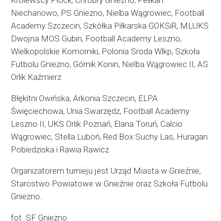
Królewscy Płock, Chrobry Gniezno, Pelikan
Niechanowo, PS Gniezno, Nielba Wągrowiec, Football
Academy Szczecin, Szkółka Piłkarska GOKSiR, MLUKS
Dwojna MOS Gubin, Football Academy Leszno,
Wielkopolskie Komorniki, Polonia Sroda Wlkp, Szkoła
Futbolu Gniezno, Górnik Konin, Nielba Wągrowiec II, AS
Orlik Kaźmierz
Błękitni Owińska, Arkonia Szczecin, ELPA
Święciechowa, Unia Swarzędz, Football Academy
Leszno II, UKS Orlik Poznań, Elana Toruń, Calcio
Wągrowiec, Stella Luboń, Red Box Suchy Las, Huragan
Pobiedziska i Rawia Rawicz
Organizatorem turnieju jest Urząd Miasta w Gnieźnie,
Starostwo Powiatowe w Gnieźnie oraz Szkoła Futbolu
Gniezno.
fot. SF Gniezno