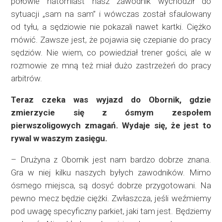
połowie natomiast nasz zawodnik wychodził do
sytuacji „sam na sam” i wówczas został sfaulowany
od tyłu, a sędziowie nie pokazali nawet kartki. Ciężko
mówić. Zawsze jest, że pojawia się czepianie do pracy
sędziów. Nie wiem, co powiedział trener gości, ale w
rozmowie ze mną też miał dużo zastrzeżeń do pracy
arbitrów.
Teraz czeka was wyjazd do Obornik, gdzie
zmierzycie się z ósmym zespołem
pierwszoligowych zmagań. Wydaje się, że jest to
rywal w waszym zasięgu.
– Drużyna z Obornik jest nam bardzo dobrze znana.
Gra w niej kilku naszych byłych zawodników. Mimo
ósmego miejsca, są dosyć dobrze przygotowani. Na
pewno mecz będzie ciężki. Zwłaszcza, jeśli weźmiemy
pod uwagę specyficzny parkiet, jaki tam jest. Będziemy