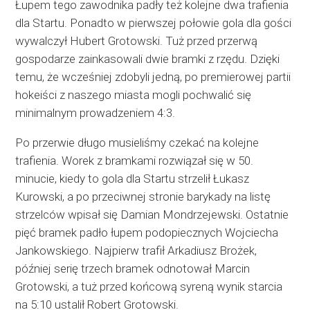
Łupem tego zawodnika padły też kolejne dwa trafienia
dla Startu. Ponadto w pierwszej połowie gola dla gości
wywalczył Hubert Grotowski. Tuż przed przerwą
gospodarze zainkasowali dwie bramki z rzędu. Dzięki
temu, że wcześniej zdobyli jedną, po premierowej partii
hokeiści z naszego miasta mogli pochwalić się
minimalnym prowadzeniem 4:3.
Po przerwie długo musieliśmy czekać na kolejne
trafienia. Worek z bramkami rozwiązał się w 50.
minucie, kiedy to gola dla Startu strzelił Łukasz
Kurowski, a po przeciwnej stronie barykady na listę
strzelców wpisał się Damian Mondrzejewski. Ostatnie
pięć bramek padło łupem podopiecznych Wojciecha
Jankowskiego. Najpierw trafił Arkadiusz Brożek,
później serię trzech bramek odnotował Marcin
Grotowski, a tuż przed końcową syreną wynik starcia
na 5:10 ustalił Robert Grotowski.