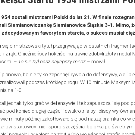
954 zostali mistrzami Polski do lat 21. W finale rozegran
nali Siemianowiczankę Siemianowice Śląskie 3-1. Mimo, 
 zdecydowanym faworytem starcia, o sukces musiał cię
li się o mistrzowski tytuł przegrywając w ostatnich fragme
li z rąk. Gnieźnieńscy hokeiści na trawie zdobyli złoty medal
nosem. –
To nie był nasz najlepszy mecz
– mówił.
i planowo, bo nie tylko zepchnęli rywala do defensywy, ale i p
 zrealizowali podczas krótkiego rogu. W 10 minucie Maksymilia
nia na 1-0.
ali jednak tylko grać w defensywie i też zapuszczali się pod 
ć pod koniec drugiej części i dwukrotnie byli bliscy wyrównan
 dwie minuty później zakotłowało się pod naszą bramka co w 
znów startowcy mieli sporo szczęścia, bo piłka po świetnym r
lej pozwalali rywalom na zbyt wiele we własnej strefie bramko