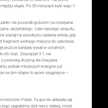
iędzy słupki. Po 30 minutach było więc 1-
anki i nie pozwolili gościom na rozwijanie
cjana Jarzyńskiego. Lider naszego zespołu,
nów stanął na wysokości zadania wtedy, gdy
azł fragment wolnego miejsca do uderzenia
i jeszcze bardziej rywali w ostatnich
 ich stać. Zwyciężyli 3-1, nie
 z juniorską drużyną dla Gracjana
artu, jednak młodszych kolegów już
że na tym etapie to spore osiągnięcie
–
 mistrzów Polski. Ta gra nie układała się
czego zagraliśmy dziś nieco słabiej, może