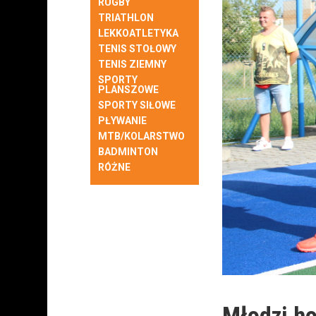
RUGBY
TRIATHLON
LEKKOATLETYKA
TENIS STOŁOWY
TENIS ZIEMNY
SPORTY
PLANSZOWE
SPORTY SIŁOWE
PŁYWANIE
MTB/KOLARSTWO
BADMINTON
RÓŻNE
Młodzi ho