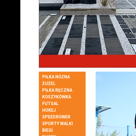
PIŁKA NOŻNA
ŻUŻEL
PIŁKA RĘCZNA
KOSZYKÓWKA
FUTSAL
HOKEJ
SPEEDROWER
SPORTY WALKI
BIEGI