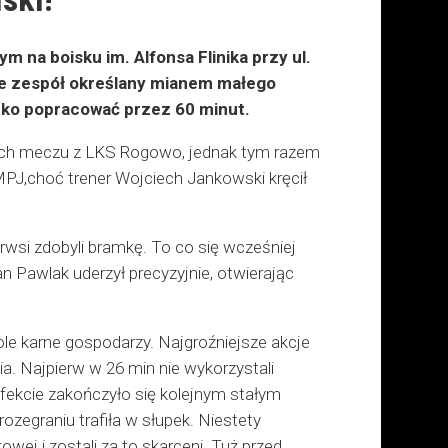
ym na boisku im. Alfonsa Flinika przy ul.
że zespół określany mianem małego
żko popracować przez 60
minut.
ntach meczu z LKS Rogowo, jednak tym razem
 MPJ,choć trener Wojciech Jankowski kręcił
ierwsi zdobyli bramkę. To co się wcześniej
n Pawlak uderzył precyzyjnie, otwierając
pole karne gospodarzy. Najgroźniejsze akcje
ia. Najpierw w 26 min nie wykorzystali
efekcie zakończyło się kolejnym stałym
ozegraniu trafiła w słupek. Niestety
wej i zostali za to skarceni. Tuż przed