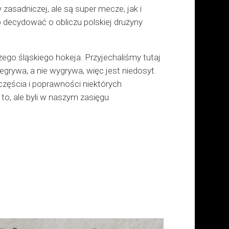
asadniczej, ale są super mecze, jak i
 decydować o obliczu polskiej drużyny
zego śląskiego hokeja. Przyjechaliśmy tutaj
zegrywa, a nie wygrywa, więc jest niedosyt.
częścia i poprawności niektórych
o, ale byli w naszym zasięgu