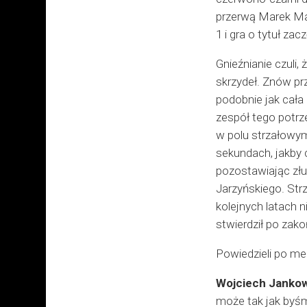
przerwą Marek Ma
1 i gra o tytuł zac
Gnieźnianie czuli,
skrzydeł. Znów pr
podobnie jak cała
zespół tego potrz
w polu strzałowym 
sekundach, jakby c
pozostawiając złud
Jarzyńskiego. Str
kolejnych latach 
stwierdził po zak
Powiedzieli po me
Wojciech Jankow
może tak jak byśmy