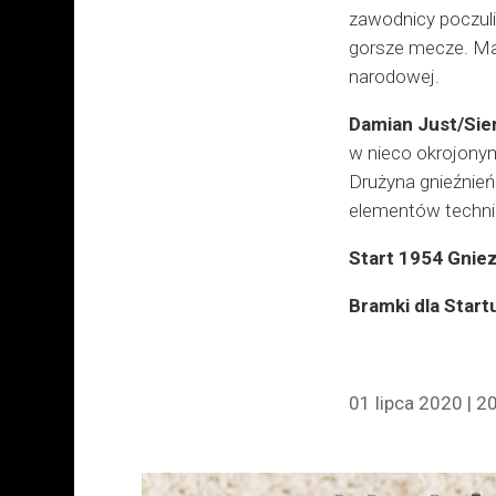
zawodnicy poczuli
gorsze mecze. Mam
narodowej.
Damian Just/Si
w nieco okrojonym 
Drużyna gnieźnień
elementów technic
Start 1954 Gnie
Bramki dla Start
01 lipca 2020 | 2