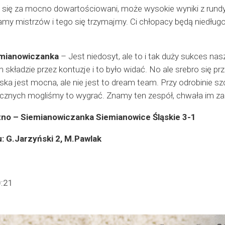
 się za mocno dowartościowani, może wysokie wyniki z rundy z
y mistrzów i tego się trzymajmy. Ci chłopacy będą niedługo
emianowiczanka
– Jest niedosyt, ale to i tak duży sukces nas
składzie przez kontuzje i to było widać. No ale srebro się pr
ska jest mocna, ale nie jest to dream team. Przy odrobinie sz
znych mogliśmy to wygrać. Znamy ten zespół, chwała im za t
zno – Siemianowiczanka Siemianowice Śląskie 3-1
u: G.Jarzyński 2, M.Pawlak
0:21