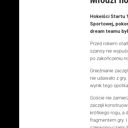
Hokeiści Startu 1
Sportowej, poko
dream teamu był
Przed rokiem otar
szansy nie wypuści
po zakończeniu 
Gnieźnianie zaczęl
nie udawało z gry,
wynik tego spotka
Goście nie zamierz
zaczęli konstruowa
krótkiego rogu, a
fragmentem gry. I 
czerwono-czarni da