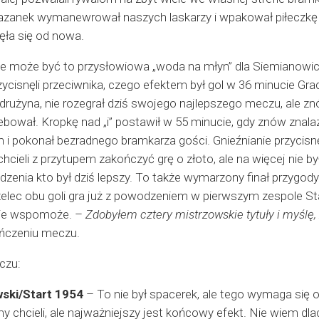
zanek wymanewrował naszych laskarzy i wpakował piłeczkę m
zęła się od nowa.
 że może być to przysłowiowa „woda na młyn” dla Siemianowicz
zycisnęli przeciwnika, czego efektem był gol w 36 minucie Gra
 drużyna, nie rozegrał dziś swojego najlepszego meczu, ale z
ebował. Kropkę nad „i” postawił w 55 minucie, gdy znów znal
i pokonał bezradnego bramkarza gości. Gnieźnianie przycisnęl
hcieli z przytupem zakończyć grę o złoto, ale na więcej nie było
zenia kto był dziś lepszy. To także wymarzony finał przygody
zelec obu goli gra już z powodzeniem w pierwszym zespole St
nie wspomoże. –
Zdobyłem cztery mistrzowskie tytuły i myślę, 
ończeniu meczu.
czu:
ski/Start 1954
– To nie był spacerek, ale tego wymaga się od
 chcieli, ale najważniejszy jest końcowy efekt. Nie wiem dla