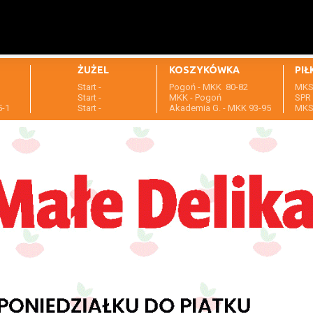
ŻUŻEL
KOSZYKÓWKA
PIŁ
Start -
Pogoń - MKK 80-82
MKS 
1
Start -
MKK - Pogoń
SPR 
5-1
Start -
Akademia G. - MKK 93-95
MKS 