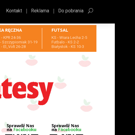
Kontakt
Reklama
Do pobrania
KA RĘCZNA
FUTSAL
- KPR 24-36
KS - Wiara Lecha 2-5
- Szczypiorniak 31-19
Futbalo - KS 2-2
- El_Volt 26-28
Białystok - KS 10-3