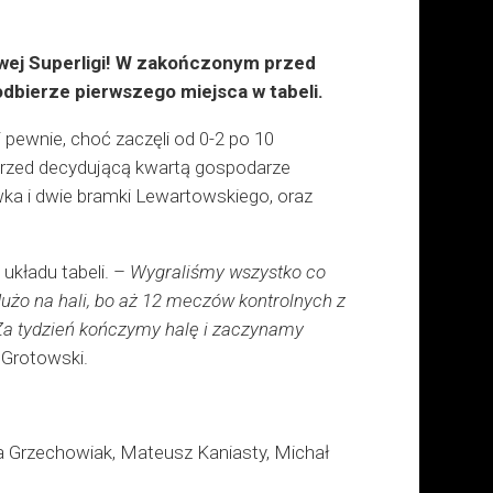
owej Superligi! W zakończonym przed
 odbierze pierwszego miejsca w tabeli.
 pewnie, choć zaczęli od 0-2 po 10
 przed decydującą kwartą gospodarze
wka i dwie bramki Lewartowskiego, oraz
układu tabeli. –
Wygraliśmy wszystko co
 dużo na hali, bo aż 12 meczów kontrolnych z
 Za tydzień kończymy halę i zaczynamy
 Grotowski.
uba Grzechowiak, Mateusz Kaniasty, Michał