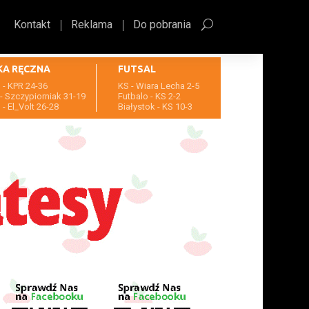
Kontakt
Reklama
Do pobrania
KA RĘCZNA
FUTSAL
- KPR 24-36
KS - Wiara Lecha 2-5
- Szczypiorniak 31-19
Futbalo - KS 2-2
- El_Volt 26-28
Białystok - KS 10-3