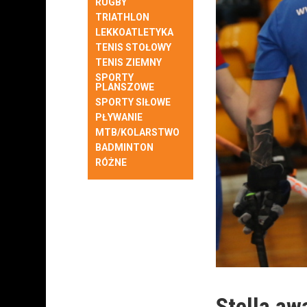
RUGBY
TRIATHLON
LEKKOATLETYKA
TENIS STOŁOWY
TENIS ZIEMNY
SPORTY
PLANSZOWE
SPORTY SIŁOWE
PŁYWANIE
MTB/KOLARSTWO
BADMINTON
RÓŻNE
Stella aw