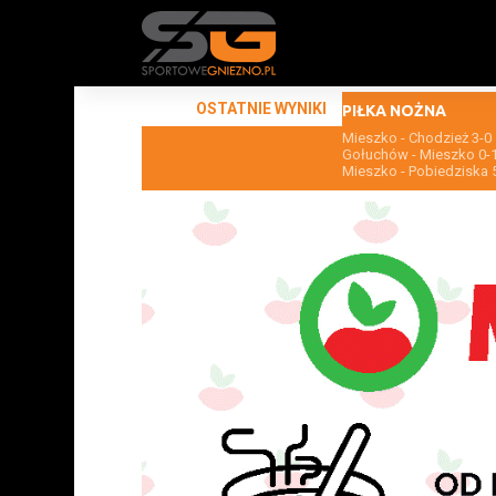
OSTATNIE WYNIKI
PIŁKA NOŻNA
Mieszko - Chodzież 3-0
Gołuchów - Mieszko 0-
Mieszko - Pobiedziska 