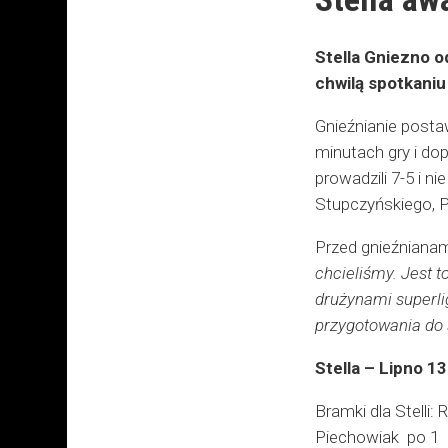
Stella Gniezno o
chwilą spotkaniu
Gnieźnianie postaw
minutach gry i do
prowadzili 7-5 i 
Stupczyńskiego, P
Przed gnieźnianam
chcieliśmy. Jest t
drużynami superli
przygotowania do 
Stella – Lipno 1
Bramki dla Stelli
Piechowiak po 1