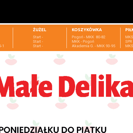
ŻUŻEL
KOSZYKÓWKA
PIŁ
Start -
Pogoń - MKK 80-82
MKS 
1
Start -
MKK - Pogoń
SPR 
5-1
Start -
Akademia G. - MKK 93-95
MKS 