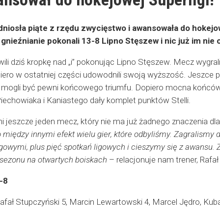
dniosła piąte z rzędu zwycięstwo i awansowała do hokej
 gnieźnianie pokonali 13-8 Lipno Stęszew i nic już im nie
ili dziś kropkę nad „i” pokonując Lipno Stęszew. Mecz wygrali
piero w ostatniej części udowodnili swoją wyższość. Jeszce
nie mogli być pewni końcowego triumfu. Dopiero mocna końcó
iechowiaka i Kaniastego dały komplet punktów Stelli.
i jeszcze jeden mecz, który nie ma już żadnego znaczenia dla 
o między innymi efekt wielu gier, które odbyliśmy. Zagralismy
gowymi, plus pięć spotkań ligowych i cieszymy się z awansu.
sezonu na otwartych boiskach
– relacjonuje nam trener, Rafał
3-8
: Rafał Stupczyński 5, Marcin Lewartowski 4, Marcel Jędro, K