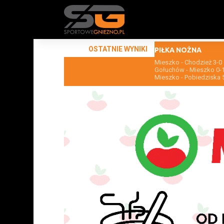
OSTATNIE WYNIKI
PIŁKA NOŻNA
Mieszko - Chodzież 3-0
Gołuchów - Mieszko 0-
Mieszko - Pobiedziska 