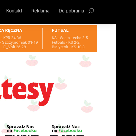
Kontakt
Reklama
Do pobrania
KA RĘCZNA
FUTSAL
- KPR 24-36
KS - Wiara Lecha 2-5
- Szczypiorniak 31-19
Futbalo - KS 2-2
- El_Volt 26-28
Białystok - KS 10-3