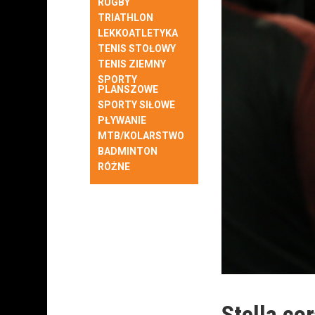
RUGBY
TRIATHLON
LEKKOATLETYKA
TENIS STOŁOWY
TENIS ZIEMNY
SPORTY
PLANSZOWE
SPORTY SIŁOWE
PŁYWANIE
MTB/KOLARSTWO
BADMINTON
RÓŻNE
Stella co