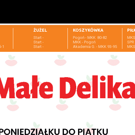
ŻUŻEL
KOSZYKÓWKA
PIŁ
Start -
Pogoń - MKK 80-82
MKS 
1
Start -
MKK - Pogoń
SPR 
5-1
Start -
Akademia G. - MKK 93-95
MKS 