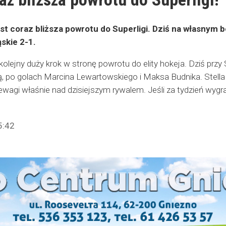
est coraz bliższa powrotu do Superligi. Dziś na własnym
skie 2-1.
i kolejny duży krok w stronę powrotu do elity hokeja. Dziś prz
 po golach Marcina Lewartowskiego i Maksa Budnika. Stella 
zewagi właśnie nad dzisiejszym rywalem. Jeśli za tydzień wyg
5:42