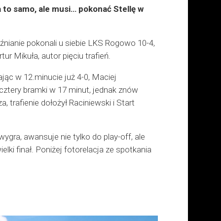
a to samo, ale musi… pokonać Stellę w
eźnianie pokonali u siebie LKS Rogowo 10-4,
r Mikuła, autor pięciu trafień.
ając w 12.minucie już 4-0, Maciej
cztery bramki w 17 minut, jednak znów
trafienie dołożył Raciniewski i Start
wygra, awansuje nie tylko do play-off, ale
elki finał. Poniżej fotorelacja ze spotkania