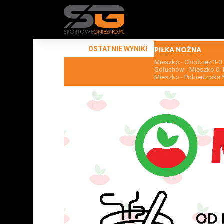
OSTATNIE WYNIKI
PIŁKA NOŻNA
Mieszko - Chodzież 3-0
Gołuchów - Mieszko 0-
Mieszko - Pobiedziska 