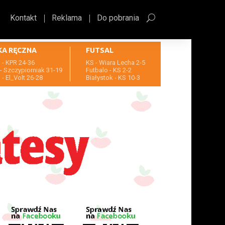
Kontakt
Reklama
Do pobrania
KA RĘCZNA
FUTSAL
- KPR 24-36
KS - Wiara Lecha 2-5
- Szczypiorniak 31-19
Futbalo - KS 2-2
- El_Volt 26-28
Białystok - KS 10-3