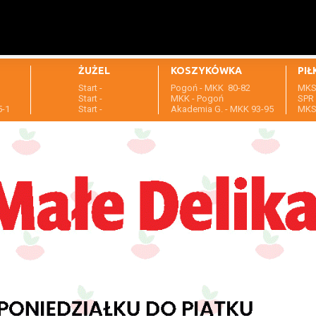
ŻUŻEL
KOSZYKÓWKA
PIŁ
Start -
Pogoń - MKK 80-82
MKS 
1
Start -
MKK - Pogoń
SPR 
5-1
Start -
Akademia G. - MKK 93-95
MKS 