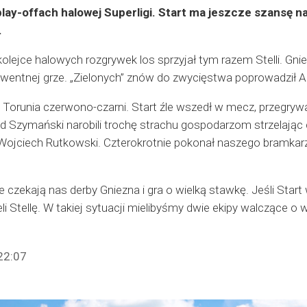
w play-offach halowej Superligi. Start ma jeszcze szansę n
.
olejce halowych rozgrywek los sprzyjał tym razem Stelli. Gni
wentnej grze. „Zielonych” znów do zwycięstwa poprowadził Artu
z Torunia czerwono-czarni. Start źle wszedł w mecz, przegryw
d Szymański narobili trochę strachu gospodarzom strzelając 
Wojciech Rutkowski. Czterokrotnie pokonał naszego bramkarza, 
e czekają nas derby Gniezna i gra o wielką stawkę. Jeśli Start 
i Stellę. W takiej sytuacji mielibyśmy dwie ekipy walczące o wi
22:07