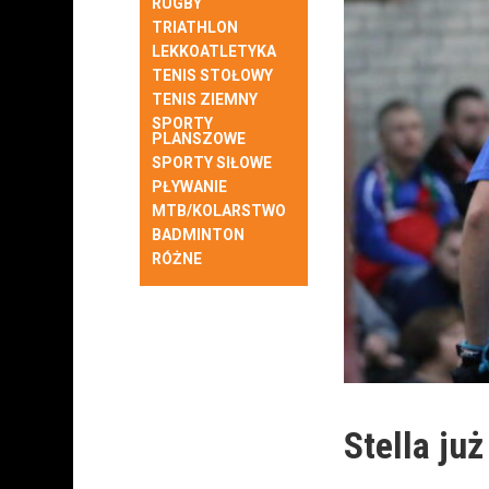
RUGBY
TRIATHLON
LEKKOATLETYKA
TENIS STOŁOWY
TENIS ZIEMNY
SPORTY
PLANSZOWE
SPORTY SIŁOWE
PŁYWANIE
MTB/KOLARSTWO
BADMINTON
RÓŻNE
Stella ju