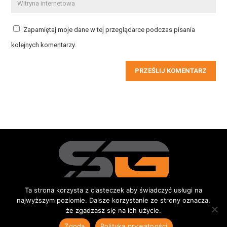
Zapamiętaj moje dane w tej przeglądarce podczas pisania
kolejnych komentarzy.
PRZEŚLIJ KOMENTARZ
Ta strona korzysta z ciasteczek aby świadczyć usługi na
najwyższym poziomie. Dalsze korzystanie ze strony oznacza,
Redakcja
Kontakt
Reklama
Do pobrania
że zgadzasz się na ich użycie.
© 2015-2026 Sportowe Gniezno
|
Wszystkie prawa zastrzeżone |
Zgoda
Polityka prywatności