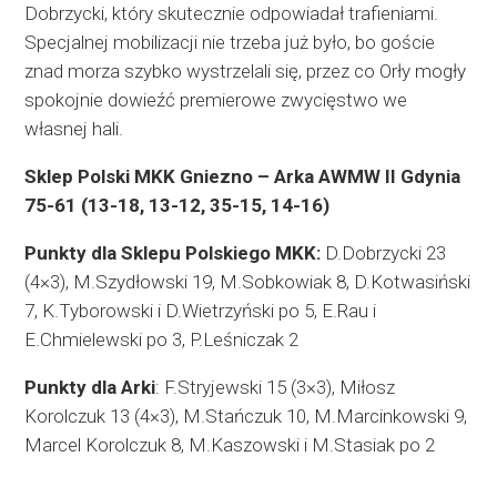
Dobrzycki, który skutecznie odpowiadał trafieniami.
Specjalnej mobilizacji nie trzeba już było, bo goście
znad morza szybko wystrzelali się, przez co Orły mogły
spokojnie dowieźć premierowe zwycięstwo we
własnej hali.
Sklep Polski MKK Gniezno – Arka AWMW II Gdynia
75-61 (13-18, 13-12, 35-15, 14-16)
Punkty dla Sklepu Polskiego MKK:
D.Dobrzycki 23
(4×3), M.Szydłowski 19, M.Sobkowiak 8, D.Kotwasiński
7, K.Tyborowski i D.Wietrzyński po 5, E.Rau i
E.Chmielewski po 3, P.Leśniczak 2
Punkty dla Arki
: F.Stryjewski 15 (3×3), Miłosz
Korolczuk 13 (4×3), M.Stańczuk 10, M.Marcinkowski 9,
Marcel Korolczuk 8, M.Kaszowski i M.Stasiak po 2