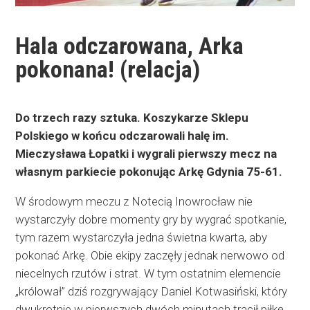
Hala odczarowana, Arka
pokonana! (relacja)
Do trzech razy sztuka. Koszykarze Sklepu
Polskiego w końcu odczarowali halę im.
Mieczysława Łopatki i wygrali pierwszy mecz na
własnym parkiecie pokonując Arkę Gdynia 75-61.
W środowym meczu z Notecią Inowrocław nie
wystarczyły dobre momenty gry by wygrać spotkanie,
tym razem wystarczyła jedna świetna kwarta, aby
pokonać Arkę. Obie ekipy zaczęły jednak nerwowo od
niecelnych rzutów i strat. W tym ostatnim elemencie
„królował” dziś rozgrywający Daniel Kotwasiński, który
dwukrotnie w pierwszych dwóch minutach tracił piłkę,