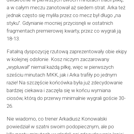
a w całym meczu zanotował aż siedem strat. Arka też
jednak często się myliła przez co mecz był długo „na
styku”. Gdynianie mocniej przycisnęli w ostatnich
fragmentach premierowej kwarty, przez co wygrali ją
18-13.
Fatalną dyspozycję rzutową zaprezentowały obie ekipy
w kolejnej odsłonie. Kosz niczym zaczarowany
„wypluwał” niemal każdą piłkę, więc w pierwszych
sześciu minutach MKK, jak i Arka trafiły po jednym
razie! Na szczęście końcówka była już zdecydowanie
bardziej ciekawa i zaczęła się w końcu wymiana
ciosów, którą do przerwy minimalnie wygrali goście 30-
26.
Nie wiadomo, co trener Arkadiusz Konowalski
powiedział w szatni swoim podopiecznym, ale po