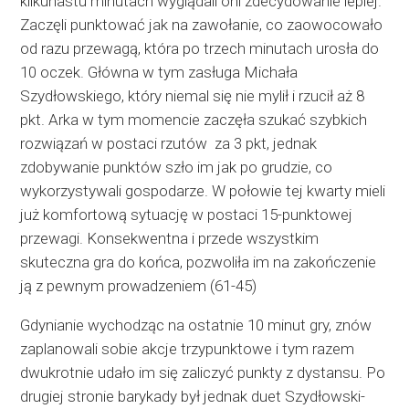
kilkunastu minutach wyglądali oni zdecydowanie lepiej.
Zaczęli punktować jak na zawołanie, co zaowocowało
od razu przewagą, która po trzech minutach urosła do
10 oczek. Główna w tym zasługa Michała
Szydłowskiego, który niemal się nie mylił i rzucił aż 8
pkt. Arka w tym momencie zaczęła szukać szybkich
rozwiązań w postaci rzutów za 3 pkt, jednak
zdobywanie punktów szło im jak po grudzie, co
wykorzystywali gospodarze. W połowie tej kwarty mieli
już komfortową sytuację w postaci 15-punktowej
przewagi. Konsekwentna i przede wszystkim
skuteczna gra do końca, pozwoliła im na zakończenie
ją z pewnym prowadzeniem (61-45)
Gdynianie wychodząc na ostatnie 10 minut gry, znów
zaplanowali sobie akcje trzypunktowe i tym razem
dwukrotnie udało im się zaliczyć punkty z dystansu. Po
drugiej stronie barykady był jednak duet Szydłowski-