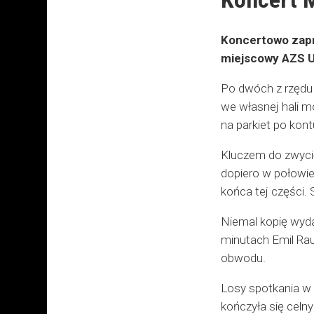
Koncertowo zapre
miejscowy AZS U
Po dwóch z rzędu 
we własnej hali m
na parkiet po kon
Kluczem do zwycię
dopiero w połowie 
końca tej części.
Niemal kopię wyda
minutach Emil Rau
obwodu.
Losy spotkania w 
kończyła się celn