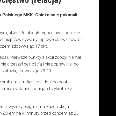
u Polskiego MKK. Gnieźnianie pokonali
zwycięstwa. Po ubiegłotygodniowej porażce
yć nieprzewidywalny. Sprawę ułatwił powrót
raczem zdobywając 17 pkt.
ali. Pierwsze punkty z akcji zdobył niemal
e grzeszył celnością i nie poprawił jej do
ą zaliczkę prowadząc 23-10.
problem z trafianiem i dopiero po 4
mi z dystansu, trafiając trzykrotnie z
ucił wyższy bieg, niemal każda akcja
 z AZS-em na 4. minuty przed końcem aż 23