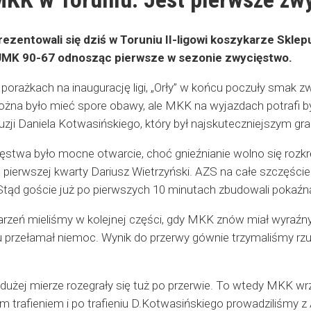
zentowali się dziś w Toruniu II-ligowi koszykarze Sklep
MK 90-67 odnosząc pierwsze w sezonie zwycięstwo.
porażkach na inaugurację ligi, „Orły” w końcu poczuły smak 
ożna było mieć spore obawy, ale MKK na wyjazdach potrafi b
tuzji Daniela Kotwasińskiego, który był najskuteczniejszym g
stwa było mocne otwarcie, choć gnieźnianie wolno się rozkręc
pierwszej kwarty Dariusz Wietrzyński. AZS na całe szczęście ni
 Stąd goście już po pierwszych 10 minutach zbudowali pokaźn
rzeń mieliśmy w kolejnej części, gdy MKK znów miał wyraźny 
 przełamał niemoc. Wynik do przerwy gównie trzymaliśmy rzuta
dużej mierze rozegrały się tuż po przerwie. To wtedy MKK wrz
ym trafieniem i po trafieniu D.Kotwasińskiego prowadziliśmy