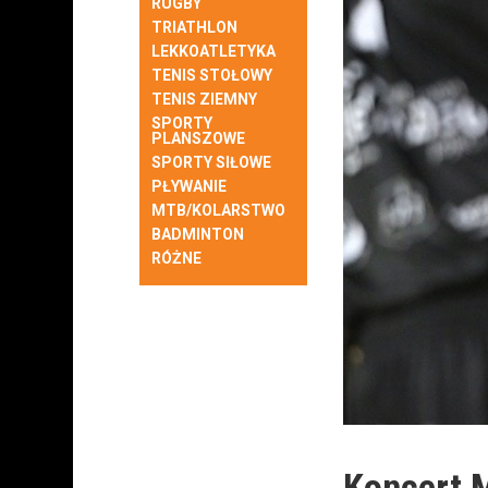
RUGBY
TRIATHLON
LEKKOATLETYKA
TENIS STOŁOWY
TENIS ZIEMNY
SPORTY
PLANSZOWE
SPORTY SIŁOWE
PŁYWANIE
MTB/KOLARSTWO
BADMINTON
RÓŻNE
Koncert M