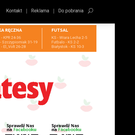
Kontakt
Reklama
Do pobrania
KA RĘCZNA
FUTSAL
- KPR 24-36
KS - Wiara Lecha 2-5
- Szczypiorniak 31-19
Futbalo - KS 2-2
- El_Volt 26-28
Białystok - KS 10-3