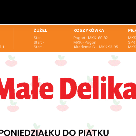
ŻUŻEL
KOSZYKÓWKA
PIŁ
Start -
Pogoń - MKK 80-82
MKS 
1
Start -
MKK - Pogoń
SPR 
5-1
Start -
Akademia G. - MKK 93-95
MKS 