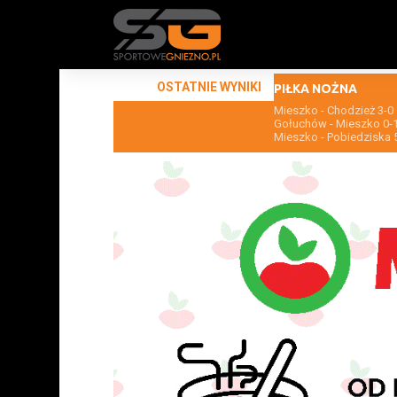
OSTATNIE WYNIKI
PIŁKA NOŻNA
Mieszko - Chodzież 3-0
Gołuchów - Mieszko 0-
Mieszko - Pobiedziska 