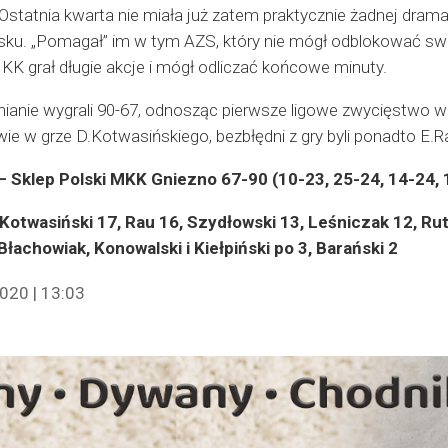
Ostatnia kwarta nie miała już zatem praktycznie żadnej dramat
sku. „Pomagał” im w tym AZS, który nie mógł odblokować swo
MKK grał długie akcje i mógł odliczać końcowe minuty.
nianie wygrali 90-67, odnosząc pierwsze ligowe zwycięstwo 
e w grze D.Kotwasińskiego, bezbłędni z gry byli ponadto E.Rau
 Sklep Polski MKK Gniezno 67-90 (10-23, 25-24, 14-24, 
Kotwasiński 17, Rau 16, Szydłowski 13, Leśniczak 12, Rut
łachowiak, Konowalski i Kiełpiński po 3, Barański 2
020 | 13:03