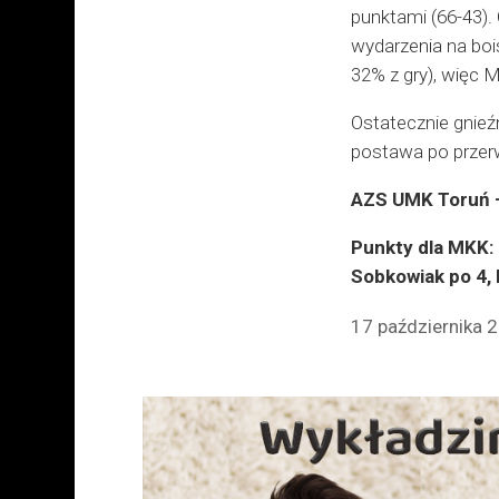
punktami (66-43). 
wydarzenia na boi
32% z gry), więc 
Ostatecznie gnieź
postawa po przerwi
AZS UMK Toruń –
Punkty dla MKK: 
Sobkowiak po 4, B
17 października 2