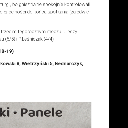
urgii, bo gnieźnianie spokojnie kontrolowali
jej celności do końca spotkania (zaledwie
w trzecim tegorocznym meczu. Cieszy
 (5/5) i P.Leśniczak (4/4)
18-19)
kowski 8, Wietrzyński 5, Bednarczyk,