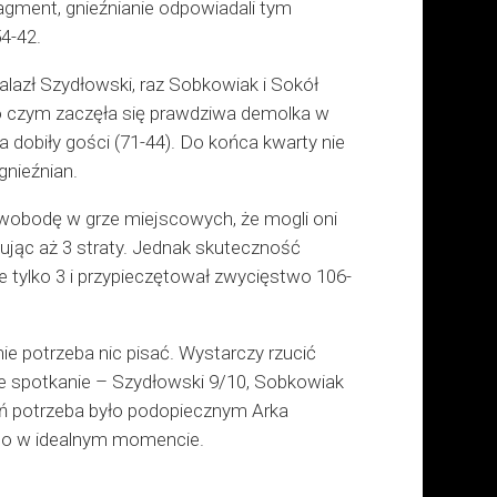
ragment, gnieźnianie odpowiadali tym
4-42.
lazł Szydłowski, raz Sobkowiak i Sokół
po czym zaczęła się prawdziwa demolka w
 dobiły gości (71-44). Do końca kwarty nie
gnieźnian.
swobodę w grze miejscowych, że mogli oni
jąc aż 3 straty. Jednak skuteczność
 tylko 3 i przypieczętował zwycięstwo 106-
ie potrzeba nic pisać. Wystarczy rzucić
zne spotkanie – Szydłowski 9/10, Sobkowiak
kań potrzeba było podopiecznym Arka
 to w idealnym momencie.