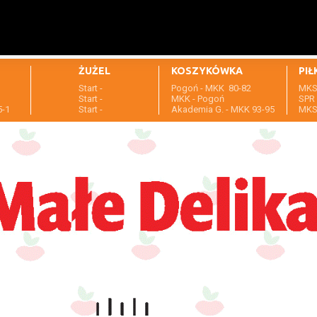
ŻUŻEL
KOSZYKÓWKA
PIŁ
Start -
Pogoń - MKK 80-82
MKS 
1
Start -
MKK - Pogoń
SPR 
5-1
Start -
Akademia G. - MKK 93-95
MKS 