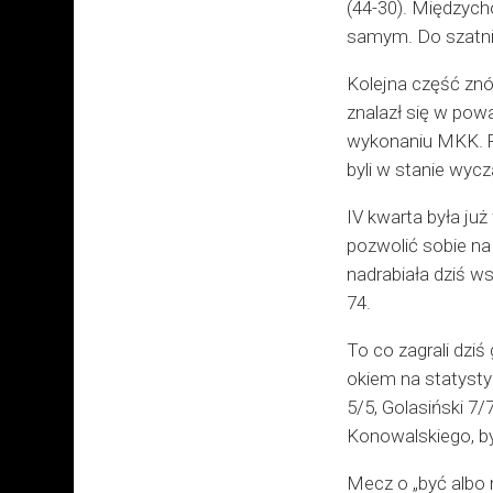
(44-30). Międzycho
samym. Do szatni
Kolejna część znó
znalazł się w pow
wykonaniu MKK. Ra
byli w stanie wyc
IV kwarta była ju
pozwolić sobie na
nadrabiała dziś w
74.
To co zagrali dziś
okiem na statysty
5/5, Golasiński 7
Konowalskiego, by
Mecz o „być albo 