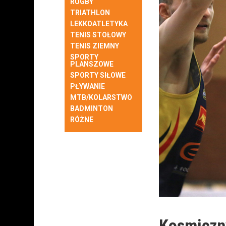
RUGBY
TRIATHLON
LEKKOATLETYKA
TENIS STOŁOWY
TENIS ZIEMNY
SPORTY
PLANSZOWE
SPORTY SIŁOWE
PŁYWANIE
MTB/KOLARSTWO
BADMINTON
RÓŻNE
Kosmiczny