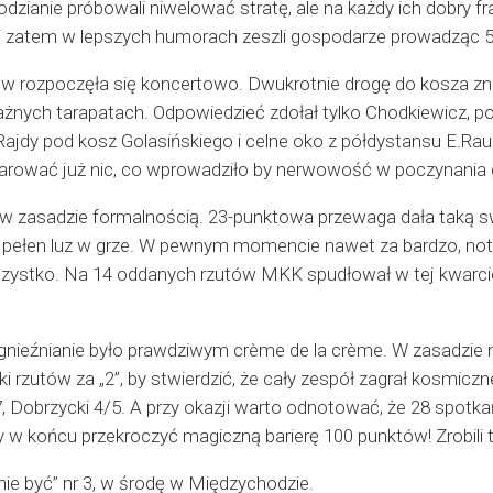
dzianie próbowali niwelować stratę, ale na każdy ich dobry f
 zatem w lepszych humorach zeszli gospodarze prowadząc 5
w rozpoczęła się koncertowo. Dwukrotnie drogę do kosza zna
ażnych tarapatach. Odpowiedzieć zdołał tylko Chodkiewicz, 
jdy pod kosz Golasińskiego i celne oko z półdystansu E.Raua
zarować już nic, co wprowadziło by nerwowość w poczynania 
ż w zasadzie formalnością. 23-punktowa przewaga dała taką 
 pełen luz w grze. W pewnym momencie nawet za bardzo, notu
szystko. Na 14 oddanych rzutów MKK spudłował w tej kwarcie
 gnieźnianie było prawdziwym crème de la crème. W zasadzie n
ki rzutów za „2”, by stwierdzić, że cały zespół zagrał kosmic
/7, Dobrzycki 4/5. A przy okazji warto odnotować, że 28 spot
 w końcu przekroczyć magiczną barierę 100 punktów! Zrobili
nie być” nr 3, w środę w Międzychodzie.