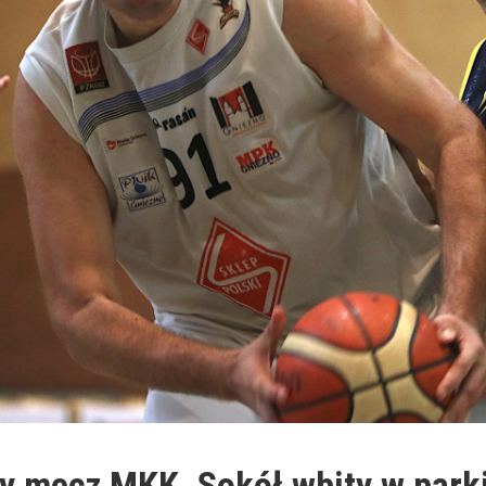
 mecz MKK. Sokół wbity w parki