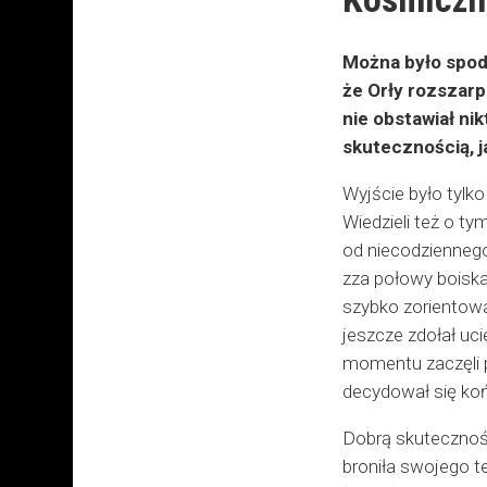
Można było spodz
że Orły rozszarp
nie obstawiał ni
skutecznością, j
Wyjście było tylk
Wiedzieli też o tym
od niecodziennego 
zza połowy boiska
szybko zorientow
jeszcze zdołał uci
momentu zaczęli p
decydował się koń
Dobrą skuteczność
broniła swojego t