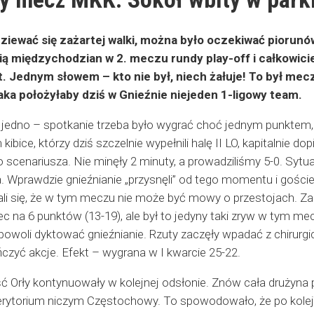
iewać się zażartej walki, można było oczekiwać piorunów 
ią międzychodzian w 2. meczu rundy play-off i całkowici
kt. Jednym słowem – kto nie był, niech żałuje! To był m
aka położyłaby dziś w Gnieźnie niejeden 1-ligowy team.
o jedno – spotkanie trzeba było wygrać choć jednym punktem, 
 kibice, którzy dziś szczelnie wypełnili halę II LO, kapitalnie 
scenariusza. Nie minęły 2 minuty, a prowadziliśmy 5-0. Sytuac
. Wprawdzie gnieźnianie „przysnęli” od tego momentu i goście
ali się, że w tym meczu nie może być mowy o przestojach. 
ec na 6 punktów (13-19), ale był to jedyny taki zryw w tym m
owoli dyktować gnieźnianie. Rzuty zaczęły wpadać z chirurgicz
czyć akcje. Efekt – wygrana w I kwarcie 25-22.
 Orły kontynuowały w kolejnej odsłonie. Znów cała drużyna p
erytorium niczym Częstochowy. To spowodowało, że po kolejn