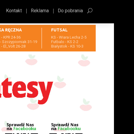
Kontakt
Reklama
Do pobrania
KA RĘCZNA
FUTSAL
- KPR 24-36
KS - Wiara Lecha 2-5
- Szczypiorniak 31-19
Futbalo - KS 2-2
- El_Volt 26-28
Białystok - KS 10-3