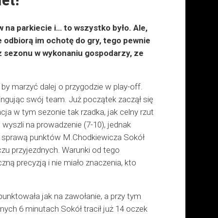
na parkiecie i… to wszystko było. Ale,
e odbiorą im ochotę do gry, tego pewnie
ecz sezonu w wykonaniu gospodarzy, ze
by marzyć dalej o przygodzie w play-off.
dopingując swój team. Już początek zaczął się
ja w tym sezonie tak rzadka, jak celny rzut
 wyszli na prowadzenie (7-10), jednak
Za sprawą punktów M.Chodkiewicza Sokół
eczu przyjezdnych. Warunki od tego
ną precyzją i nie miało znaczenia, kto
unktowała jak na zawołanie, a przy tym
ych 6 minutach Sokół tracił już 14 oczek