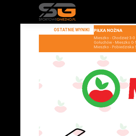
OSTATNIE WYNIKI
PIŁKA NOŻNA
Mieszko - Chodzież 3-0
Gołuchów - Mieszko 0-
Mieszko - Pobiedziska 