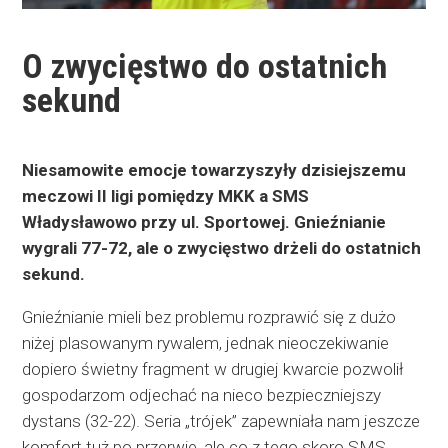
O zwycięstwo do ostatnich
sekund
Niesamowite emocje towarzyszyły dzisiejszemu
meczowi II ligi pomiędzy MKK a SMS
Władysławowo przy ul. Sportowej. Gnieźnianie
wygrali 77-72, ale o zwycięstwo drżeli do ostatnich
sekund.
Gnieźnianie mieli bez problemu rozprawić się z dużo
niżej plasowanym rywalem, jednak nieoczekiwanie
dopiero świetny fragment w drugiej kwarcie pozwolił
gospodarzom odjechać na nieco bezpieczniejszy
dystans (32-22). Seria „trójek” zapewniała nam jeszcze
komfort tuż po przerwie, ale co z tego skoro SMS