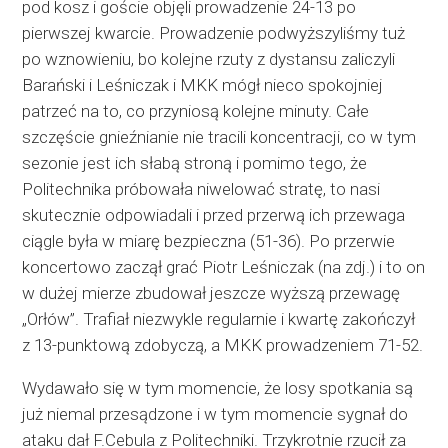
pod kosz i goście objęli prowadzenie 24-13 po
pierwszej kwarcie. Prowadzenie podwyższyliśmy tuż
po wznowieniu, bo kolejne rzuty z dystansu zaliczyli
Barański i Leśniczak i MKK mógł nieco spokojniej
patrzeć na to, co przyniosą kolejne minuty. Całe
szczęście gnieźnianie nie tracili koncentracji, co w tym
sezonie jest ich słabą stroną i pomimo tego, że
Politechnika próbowała niwelować stratę, to nasi
skutecznie odpowiadali i przed przerwą ich przewaga
ciągle była w miarę bezpieczna (51-36). Po przerwie
koncertowo zaczął grać Piotr Leśniczak (na zdj.) i to on
w dużej mierze zbudował jeszcze wyższą przewagę
„Orłów”. Trafiał niezwykle regularnie i kwartę zakończył
z 13-punktową zdobyczą, a MKK prowadzeniem 71-52.
Wydawało się w tym momencie, że losy spotkania są
już niemal przesądzone i w tym momencie sygnał do
ataku dał F.Cebula z Politechniki. Trzykrotnie rzucił za