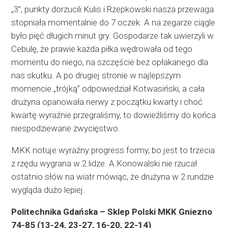
„3”, punkty dorzucili Kulis i Rzepkowski nasza przewaga
stopniała momentalnie do 7 oczek. A na zegarze ciągle
było pięć długich minut gry. Gospodarze tak uwierzyli w
Cebulę, że prawie każda piłka wędrowała od tego
momentu do niego, na szczęście bez opłakanego dla
nas skutku. A po drugiej stronie w najlepszym
momencie „trójką” odpowiedział Kotwasiński, a cała
drużyna opanowała nerwy z początku kwarty i choć
kwartę wyraźnie przegraliśmy, to dowieźliśmy do końca
niespodziewane zwycięstwo.
MKK notuje wyraźny progress formy, bo jest to trzecia
z rzędu wygrana w 2.lidze. A.Konowalski nie rzucał
ostatnio słów na wiatr mówiąc, że drużyna w 2 rundzie
wygląda dużo lepiej.
Politechnika Gdańska – Sklep Polski MKK Gniezno
74-85 (13-24, 23-27, 16-20,
22-14)