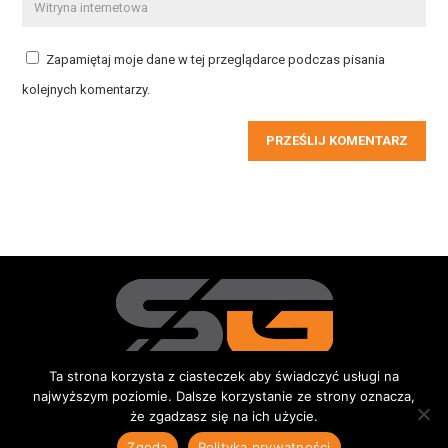
Zapamiętaj moje dane w tej przeglądarce podczas pisania
kolejnych komentarzy.
PRZEŚLIJ KOMENTARZ
Ta strona korzysta z ciasteczek aby świadczyć usługi na
najwyższym poziomie. Dalsze korzystanie ze strony oznacza,
Redakcja
Kontakt
Reklama
Do pobrania
że zgadzasz się na ich użycie.
© 2015-2026 Sportowe Gniezno
|
Wszystkie prawa zastrzeżone |
Zgoda
Polityka prywatności