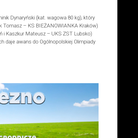
nik Dynaryński (kat. wagowa 80 kg), który
arek Tomasz – KS BIEŻANOWIANKA Kraków)
ań i Kaszkur Mateusz – UKS ZST Lubsko)
ych daje awans do Ogólnopolskiej Olimpiady