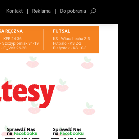
Kontakt
Reklama
Do pobrania
KA RĘCZNA
FUTSAL
- KPR 24-36
KS - Wiara Lecha 2-5
- Szczypiorniak 31-19
Futbalo - KS 2-2
- El_Volt 26-28
Białystok - KS 10-3