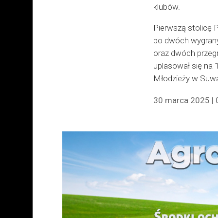
klubów.
Pierwszą stolicę 
po dwóch wygran
oraz dwóch przeg
uplasował się na 
Młodzieży w Suwa
30 marca 2025 | 