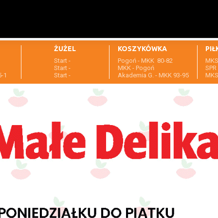
ŻUŻEL
KOSZYKÓWKA
PIŁ
Start -
Pogoń - MKK 80-82
MKS 
1
Start -
MKK - Pogoń
SPR 
5-1
Start -
Akademia G. - MKK 93-95
MKS 