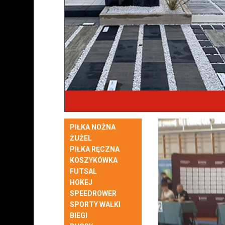
PIŁKA NOŻNA
ŻUŻEL
PIŁKA RĘCZNA
KOSZYKÓWKA
FUTSAL
HOKEJ
SPEEDROWER
SPORTY WALKI
BIEGI