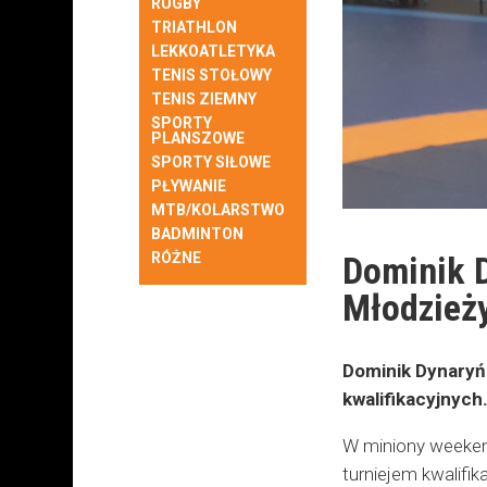
RUGBY
TRIATHLON
LEKKOATLETYKA
TENIS STOŁOWY
TENIS ZIEMNY
SPORTY
PLANSZOWE
SPORTY SIŁOWE
PŁYWANIE
MTB/KOLARSTWO
BADMINTON
Dominik 
RÓŻNE
Młodzież
Dominik Dynaryńs
kwalifikacyjnych
W miniony weekend
turniejem kwalifi