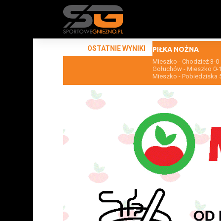
OSTATNIE WYNIKI
PIŁKA NOŻNA
Mieszko - Chodzież 3-0
Gołuchów - Mieszko 0-
Mieszko - Pobiedziska 