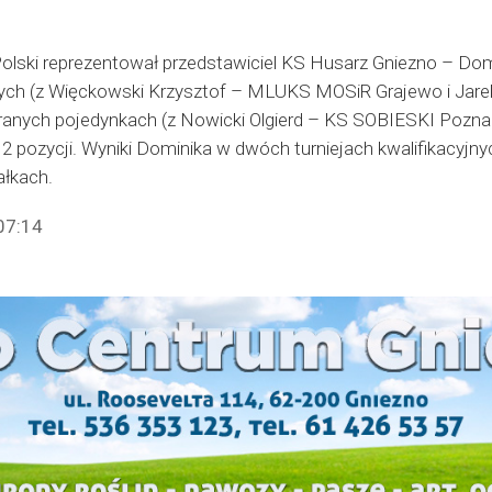
Polski reprezentował przedstawiciel KS Husarz Gniezno – Domi
ych (z Więckowski Krzysztof – MLUKS MOSiR Grajewo i J
ranych pojedynkach (z Nowicki Olgierd – KS SOBIESKI Pozn
12 pozycji. Wyniki Dominika w dwóch turniejach kwalifikacyjn
łkach.
07:14