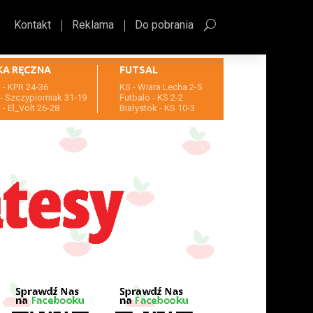
Kontakt
Reklama
Do pobrania
KA RĘCZNA
FUTSAL
- KPR 24-36
KS - Wiara Lecha 2-5
- Szczypiorniak 31-19
Futbalo - KS 2-2
- El_Volt 26-28
Białystok - KS 10-3