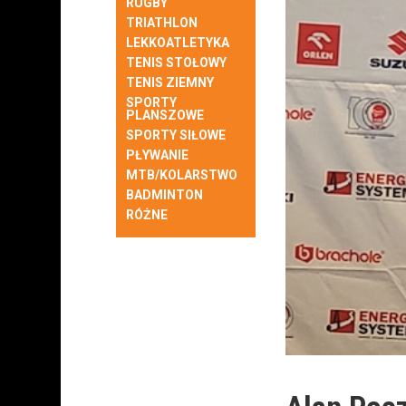
RUGBY
TRIATHLON
LEKKOATLETYKA
TENIS STOŁOWY
TENIS ZIEMNY
SPORTY
PLANSZOWE
SPORTY SIŁOWE
PŁYWANIE
MTB/KOLARSTWO
BADMINTON
RÓŻNE