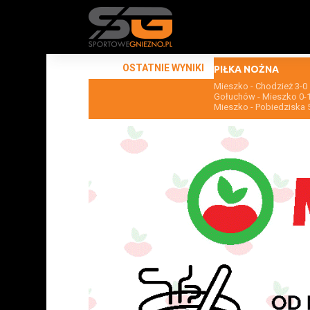
OSTATNIE WYNIKI
PIŁKA NOŻNA
Mieszko - Chodzież 3-0
Gołuchów - Mieszko 0-
Mieszko - Pobiedziska 