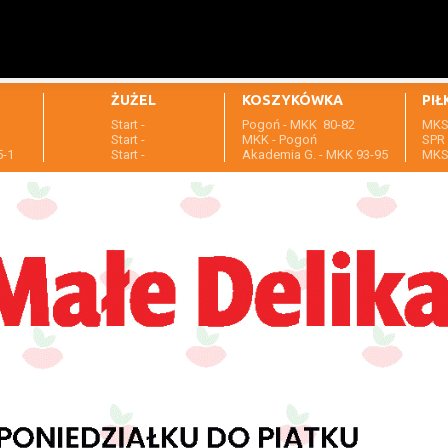
ŻUŻEL
KOSZYKÓWKA
PIŁ
Start -
Pogoń - MKK 80-82
MKS 
1
Start -
MKK - Pogoń
SPR 
5-1
Start -
Akademia G. - MKK 93-95
MKS 