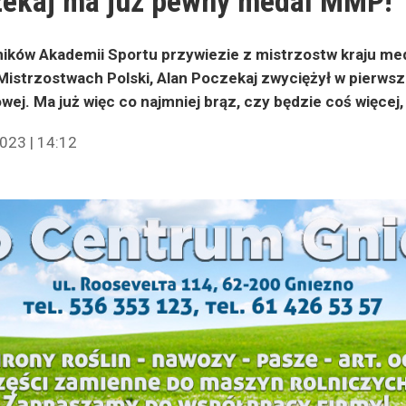
zekaj ma już pewny medal MMP!
ników Akademii Sportu przywiezie z mistrzostw kraju me
istrzostwach Polski, Alan Poczekaj zwyciężył w pierwsz
wej. Ma już więc co najmniej brąz, czy będzie coś więce
023 | 14:12