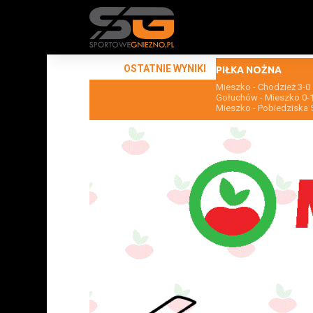
OSTATNIE WYNIKI
PIŁKA NOŻNA
Mieszko - Chodzież 3-0
Gołuchów - Mieszko 0-
Mieszko - Pobiedziska 