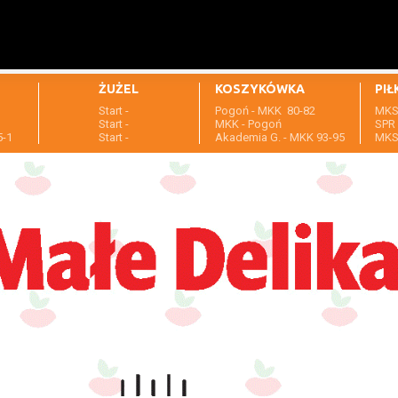
ŻUŻEL
KOSZYKÓWKA
PIŁ
Start -
Pogoń - MKK 80-82
MKS 
1
Start -
MKK - Pogoń
SPR 
5-1
Start -
Akademia G. - MKK 93-95
MKS 