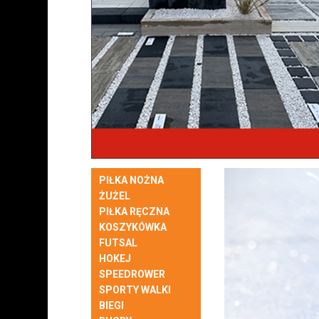
PIŁKA NOŻNA
ŻUŻEL
PIŁKA RĘCZNA
KOSZYKÓWKA
FUTSAL
HOKEJ
SPEEDROWER
SPORTY WALKI
BIEGI