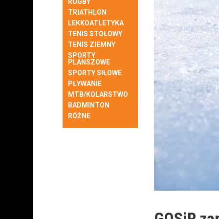
RUGBY
TRIATHLON
LEKKOATLETYKA
TENIS STOŁOWY
TENIS ZIEMNY
SPORTY
PLANSZOWE
SPORTY SIŁOWE
PŁYWANIE
MTB/KOLARSTWO
BADMINTON
RÓŻNE
GOSiR za