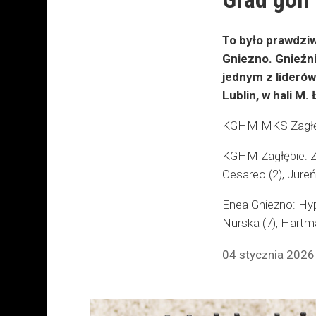
To było prawdzi
Gniezno. Gnieźni
jednym z liderów
Lublin, w hali M
KGHM MKS Zagłębi
KGHM Zagłębie: Zim
Cesareo (2), Jureńc
Enea Gniezno: Hypk
Nurska (7), Hartma
04 stycznia 2026 