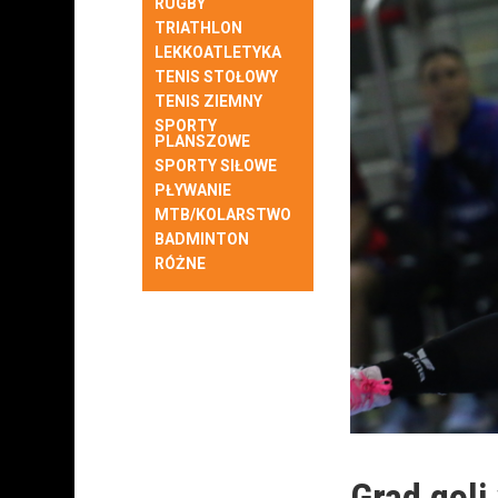
RUGBY
TRIATHLON
LEKKOATLETYKA
TENIS STOŁOWY
TENIS ZIEMNY
SPORTY
PLANSZOWE
SPORTY SIŁOWE
PŁYWANIE
MTB/KOLARSTWO
BADMINTON
RÓŻNE
Grad goli