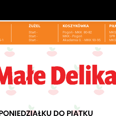
ŻUŻEL
KOSZYKÓWKA
PIŁ
Start -
Pogoń - MKK 80-82
MKS 
1
Start -
MKK - Pogoń
SPR 
5-1
Start -
Akademia G. - MKK 93-95
MKS 