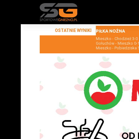
OSTATNIE WYNIKI
PIŁKA NOŻNA
Mieszko - Chodzież 3-0
Gołuchów - Mieszko 0-
Mieszko - Pobiedziska 