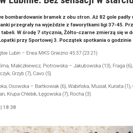
we bombardowanie bramek z obu stron. Aż 82 gole padły
anki przegrały na wyjeździe z faworytkami ligi 37-45. Pr
 tabeli. W środę 7 stycznia, Żółto-czarne zmierzą się 
. Łopatki przy Sportowej 3. Początek spotkania o godzinie
e Lubin – Enea MKS Gniezno 45:37 (23:21)
a, Maliczkiewicz, Piotrowska – Jakubowska (13), Fraga (6), Ja
zyk, Grzyb (7), Cavo (5).
a, Osowska – Bartkowiak (6), Wabińska, Musiał, Kuriata (1), Cyg
n, Krupa-Chlebik, Łęgowska (7), Rocha (3).
| 18:38