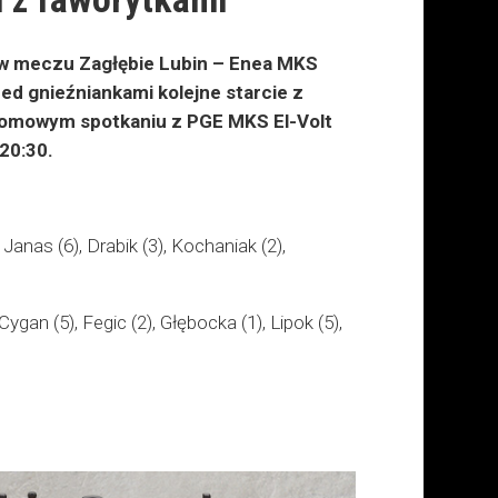
 w meczu Zagłębie Lubin – Enea MKS
zed gnieźniankami kolejne starcie z
w domowym spotkaniu z PGE MKS El-Volt
 20:30.
nas (6), Drabik (3), Kochaniak (2),
an (5), Fegic (2), Głębocka (1), Lipok (5),