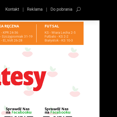
Kontakt
Reklama
Do pobrania
KA RĘCZNA
FUTSAL
- KPR 24-36
KS - Wiara Lecha 2-5
- Szczypiorniak 31-19
Futbalo - KS 2-2
- El_Volt 26-28
Białystok - KS 10-3