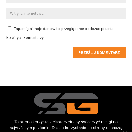
Zapamiętaj moje dane w tej przeglądarce podczas pisania
kolejnych komentarzy.
PRZEŚLIJ KOMENTARZ
Ta strona korzysta z ciasteczek aby świadczyć usługi na
najwyższym poziomie. Dalsze korzystanie ze strony oznacza,
Redakcja
Kontakt
Reklama
Do pobrania