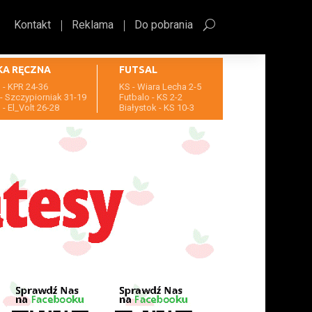
Kontakt
Reklama
Do pobrania
KA RĘCZNA
FUTSAL
- KPR 24-36
KS - Wiara Lecha 2-5
- Szczypiorniak 31-19
Futbalo - KS 2-2
- El_Volt 26-28
Białystok - KS 10-3