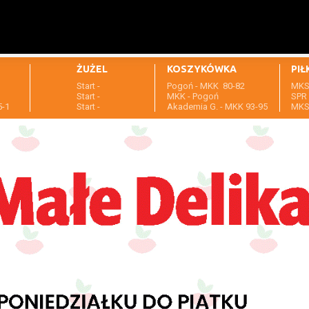
ŻUŻEL
KOSZYKÓWKA
PIŁ
Start -
Pogoń - MKK 80-82
MKS 
1
Start -
MKK - Pogoń
SPR 
5-1
Start -
Akademia G. - MKK 93-95
MKS 