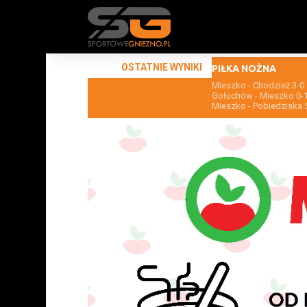
OSTATNIE WYNIKI
PIŁKA NOŻNA
Mieszko - Chodzież 3-0
Gołuchów - Mieszko 0-
Mieszko - Pobiedziska 