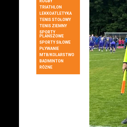
RUGBY
TRIATHLON
LEKKOATLETYKA
TENIS STOŁOWY
TENIS ZIEMNY
SPORTY
PLANSZOWE
SPORTY SIŁOWE
PŁYWANIE
MTB/KOLARSTWO
BADMINTON
RÓŻNE