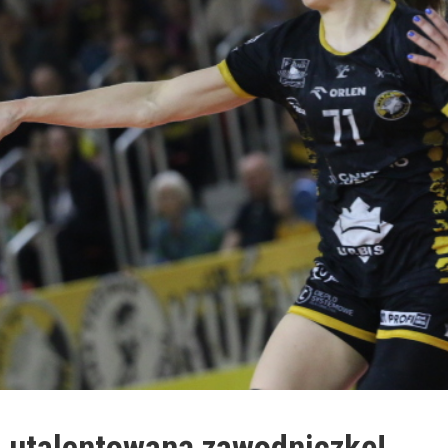
i utalentowaną zawodniczkę!