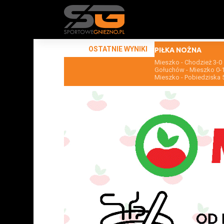
OSTATNIE WYNIKI
PIŁKA NOŻNA
Mieszko - Chodzież 3-0
Gołuchów - Mieszko 0-
Mieszko - Pobiedziska 