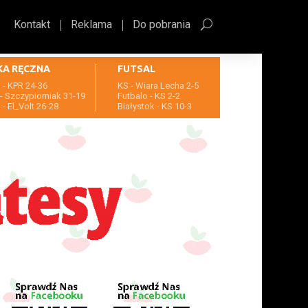
Kontakt
Reklama
Do pobrania
KA RĘCZNA
FUTSAL
- KPR 24-36
KS - Wiara Lecha 2-5
- Szczypiorniak 31-19
Futbalo - KS 2-2
- El_Volt 26-28
Białystok - KS 10-3