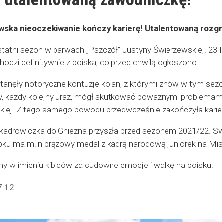
wska nieoczekiwanie kończy karierę! Utalentowaną rozgr
statni sezon w barwach „Pszczół” Justyny Świerżewskiej. 23-l
hodzi definitywnie z boiska, co przed chwilą ogłoszono.
tanęły notoryczne kontuzje kolan, z którymi znów w tym sezon
my, każdy kolejny uraz, mógł skutkować poważnymi problemami
kiej. Z tego samego powodu przedwcześnie zakończyła karie
kadrowiczka do Gniezna przyszła przed sezonem 2021/22. Sw
ku ma m.in brązowy medal z kadrą narodową juniorek na Mis
my w imieniu kibiców za cudowne emocje i walkę na boisku!
7:12