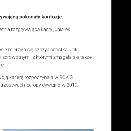
ywającą pokonały kontuzje.
etnia rozgrywająca kadry juniorek
ie mierzyła się szczypiornistka. Jak
 zdrowotnymi, z którymi zmagała się także
rę.
oją karierę rozpoczynała w ROKiS
trzostwach Europy dywizji B w 2019.