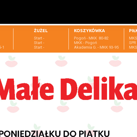
ŻUŻEL
KOSZYKÓWKA
PIŁ
Start -
Pogoń - MKK 80-82
MKS 
1
Start -
MKK - Pogoń
SPR 
5-1
Start -
Akademia G. - MKK 93-95
MKS 