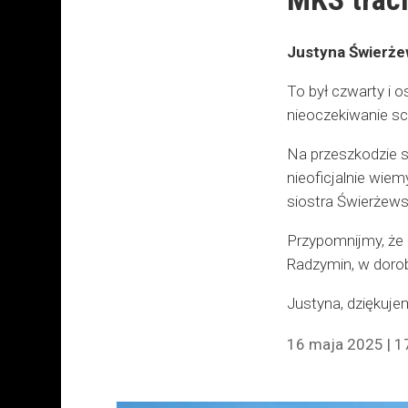
Justyna Świerże
To był czwarty i o
nieoczekiwanie sc
Na przeszkodzie s
nieoficjalnie wie
siostra Świerżews
Przypomnijmy, że 
Radzymin, w dorob
Justyna, dziękuje
16 maja 2025 | 1