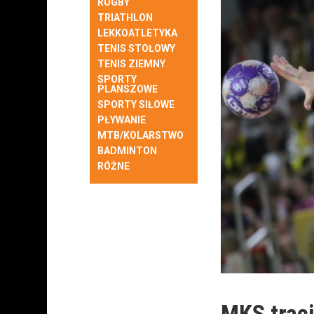
RUGBY
TRIATHLON
LEKKOATLETYKA
TENIS STOŁOWY
TENIS ZIEMNY
SPORTY
PLANSZOWE
SPORTY SIŁOWE
PŁYWANIE
MTB/KOLARSTWO
BADMINTON
RÓŻNE
MKS trac