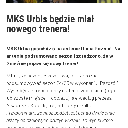
MKS Urbis będzie miał
nowego trenera!
MKS Urbis gościł dziś na antenie Radia Poznań. Na
antenie podsumowano sezon i zdradzono, że w
Gnieźnie pojawi się nowy trener!
MImo, że sezon jeszcze trwa, to już można
podsumowywać sezon 24/25 w wykonaniu „Pszczół”.
Wynik będzie nieco gorszy niż ten przed rokiem (piąte,
lub szóste miejsce – dop.aut.), ale według prezesa
Arkadiusza Koronki, nie jest to zły rezultat. –
Przypominam, że nasz budżet jest ponad dwukrotnie
niższy od czołowych drużyn w kraju. Te wyniki które
osiągamy, są więc fantastyczne. (…) Pragnę