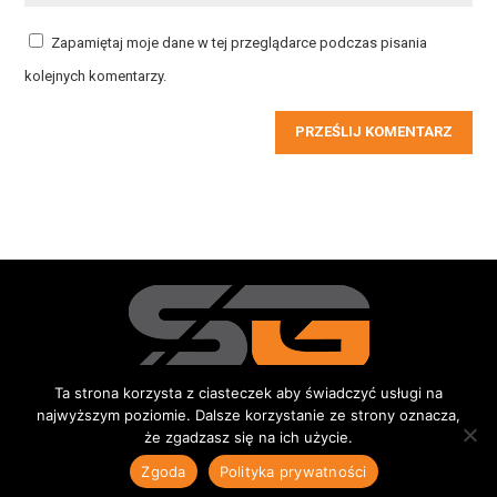
Zapamiętaj moje dane w tej przeglądarce podczas pisania
kolejnych komentarzy.
PRZEŚLIJ KOMENTARZ
Ta strona korzysta z ciasteczek aby świadczyć usługi na
najwyższym poziomie. Dalsze korzystanie ze strony oznacza,
Redakcja
Kontakt
Reklama
Do pobrania
że zgadzasz się na ich użycie.
© 2015-2026 Sportowe Gniezno
|
Wszystkie prawa zastrzeżone |
Zgoda
Polityka prywatności
Polityka prywatności