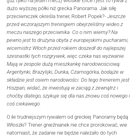
(już tylko na jeden mecz) włoskie Erice i jest to rywal z
dużo wyższej półki niż grecka Panorama. Jak siłę
przeciwniczek określa trener, Robert Popek?-
Jeszcze
przed wczorajszym treningiem obejrzeliśmy wideo z
meczu naszego przeciwnika. Co o nim wiemy? Na
pewno jest to drużyna obyta z europejskimi pucharami,
wicemistrz Włoch przed rokiem doszedł do najlepszej
szesnastki tych rozgrywek, więc czeka nas wyzwanie.
Mają w zespole dużą mieszkankę narodowosciową:
Argentynki, Brazylijki, Dunka, Czarnogórka, bodajże w
składzie jest osiem narodowości. Do tego trenerem jest
Hiszpan, widać, że inwestują w zaciąg z zewnątrz i
choćby dlatego, szykuje się dla nas znowu coś nowego i
coś ciekawego.
O ile trudniejszym rywalem od greckiej Panoramy będą
Włoszki? Trener gnieźnianek nie chce prorokować, wie
natomiast, że zadanie nie będzie należało do tych