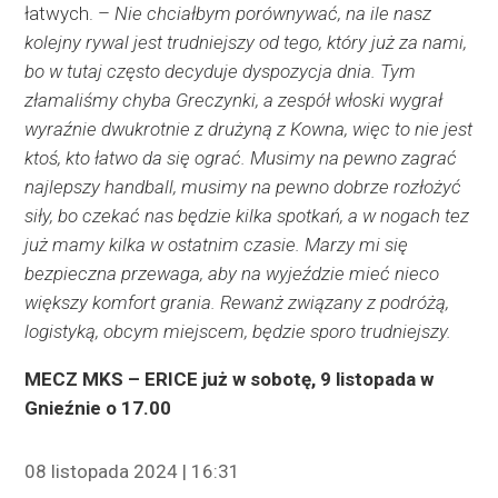
łatwych. –
Nie chciałbym porównywać, na ile nasz
kolejny rywal jest trudniejszy od tego, który już za nami,
bo w tutaj często decyduje dyspozycja dnia. Tym
złamaliśmy chyba Greczynki, a zespół włoski wygrał
wyraźnie dwukrotnie z drużyną z Kowna, więc to nie jest
ktoś, kto łatwo da się ograć. Musimy na pewno zagrać
najlepszy handball, musimy na pewno dobrze rozłożyć
siły, bo czekać nas będzie kilka spotkań, a w nogach tez
już mamy kilka w ostatnim czasie. Marzy mi się
bezpieczna przewaga, aby na wyjeździe mieć nieco
większy komfort grania. Rewanż związany z podróżą,
logistyką, obcym miejscem, będzie sporo trudniejszy.
MECZ MKS – ERICE już w sobotę, 9 listopada w
Gnieźnie o 17.00
08 listopada 2024 | 16:31