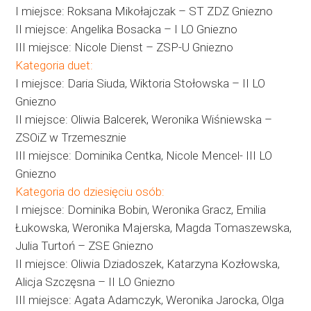
I miejsce: Roksana Mikołajczak – ST ZDZ Gniezno
II miejsce: Angelika Bosacka – I LO Gniezno
III miejsce: Nicole Dienst – ZSP-U Gniezno
Kategoria duet:
I miejsce: Daria Siuda, Wiktoria Stołowska – II LO
Gniezno
II miejsce: Oliwia Balcerek, Weronika Wiśniewska –
ZSOiZ w Trzemesznie
III miejsce: Dominika Centka, Nicole Mencel- III LO
Gniezno
Kategoria do dziesięciu osób:
I miejsce: Dominika Bobin, Weronika Gracz, Emilia
Łukowska, Weronika Majerska, Magda Tomaszewska,
Julia Turtoń – ZSE Gniezno
II miejsce: Oliwia Dziadoszek, Katarzyna Kozłowska,
Alicja Szczęsna – II LO Gniezno
III miejsce: Agata Adamczyk, Weronika Jarocka, Olga