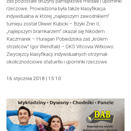
zaś pozostałe drużyny pamiątkowe medale i upominki
rzeczowe. Prowadzona była także klasyfikacja
indywidualna w której „najlepszym zawodnikiem”
turnieju został Oliwier Kubicki – Bzyki Żnin II,
„najlepszym bramkarzem” okazał się Nikodem
Kaczmarek – Huragan Pobiedziska zaś „królem
strzelców” Igor Wendtald – GKS Vitcovia Witkowo.
Zwycięzcy klasyfikacji indywidualnych otrzymali
okolicznościowe statuetki i upominki rzeczowe.
16 stycznia 2018 | 15:10