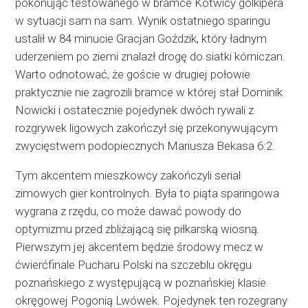
pokonując testowanego w bramce Kotwicy golkipera
w sytuacji sam na sam. Wynik ostatniego sparingu
ustalił w 84 minucie Gracjan Goździk, który ładnym
uderzeniem po ziemi znalazł drogę do siatki kórniczan.
Warto odnotować, że goście w drugiej połowie
praktycznie nie zagrozili bramce w której stał Dominik
Nowicki i ostatecznie pojedynek dwóch rywali z
rozgrywek ligowych zakończył się przekonywującym
zwycięstwem podopiecznych Mariusza Bekasa 6:2.
Tym akcentem mieszkowcy zakończyli serial
zimowych gier kontrolnych. Była to piąta sparingowa
wygrana z rzędu, co może dawać powody do
optymizmu przed zbliżającą się piłkarską wiosną.
Pierwszym jej akcentem będzie środowy mecz w
ćwierćfinale Pucharu Polski na szczeblu okręgu
poznańskiego z występującą w poznańskiej klasie
okręgowej Pogonią Lwówek. Pojedynek ten rozegrany