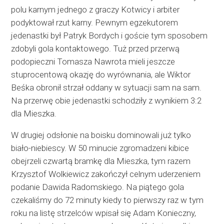
polu karnym jednego z graczy Kotwicy i arbiter
podyktował rzut karny. Pewnym egzekutorem
jedenastki był Patryk Bordych i goście tym sposobem
zdobyli gola kontaktowego. Tuż przed przerwą
podopieczni Tomasza Nawrota mieli jeszcze
stuprocentową okazję do wyrównania, ale Wiktor
Beśka obronił strzał oddany w sytuacji sam na sam.
Na przerwę obie jedenastki schodziły z wynikiem 3:2
dla Mieszka.
W drugiej odsłonie na boisku dominowali już tylko
biało-niebiescy. W 50 minucie zgromadzeni kibice
obejrzeli czwartą bramkę dla Mieszka, tym razem
Krzysztof Wolkiewicz zakończył celnym uderzeniem
podanie Dawida Radomskiego. Na piątego gola
czekaliśmy do 72 minuty kiedy to pierwszy raz w tym
roku na listę strzelców wpisał się Adam Konieczny,