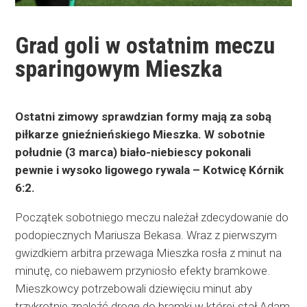
Grad goli w ostatnim meczu
sparingowym Mieszka
Ostatni zimowy sprawdzian formy mają za sobą
piłkarze gnieźnieńskiego Mieszka. W sobotnie
południe (3 marca) biało-niebiescy pokonali
pewnie i wysoko ligowego rywala – Kotwicę Kórnik
6:2.
Początek sobotniego meczu należał zdecydowanie do
podopiecznych Mariusza Bekasa. Wraz z pierwszym
gwizdkiem arbitra przewaga Mieszka rosła z minut na
minutę, co niebawem przyniosło efekty bramkowe.
Mieszkowcy potrzebowali dziewięciu minut aby
trzykrotnie znaleźć drogę do bramki w której stał Adam