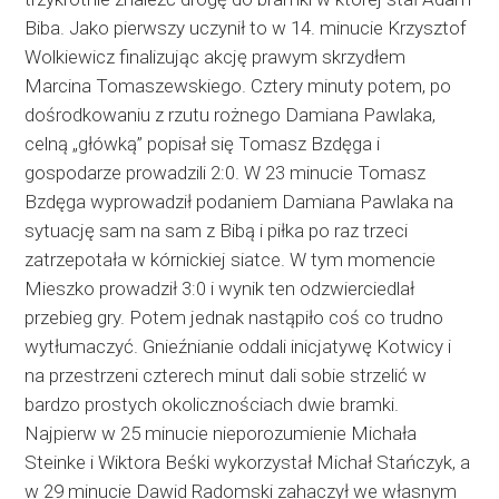
Biba. Jako pierwszy uczynił to w 14. minucie Krzysztof
Wolkiewicz finalizując akcję prawym skrzydłem
Marcina Tomaszewskiego. Cztery minuty potem, po
dośrodkowaniu z rzutu rożnego Damiana Pawlaka,
celną „główką” popisał się Tomasz Bzdęga i
gospodarze prowadzili 2:0. W 23 minucie Tomasz
Bzdęga wyprowadził podaniem Damiana Pawlaka na
sytuację sam na sam z Bibą i piłka po raz trzeci
zatrzepotała w kórnickiej siatce. W tym momencie
Mieszko prowadził 3:0 i wynik ten odzwierciedlał
przebieg gry. Potem jednak nastąpiło coś co trudno
wytłumaczyć. Gnieźnianie oddali inicjatywę Kotwicy i
na przestrzeni czterech minut dali sobie strzelić w
bardzo prostych okolicznościach dwie bramki.
Najpierw w 25 minucie nieporozumienie Michała
Steinke i Wiktora Beśki wykorzystał Michał Stańczyk, a
w 29 minucie Dawid Radomski zahaczył we własnym