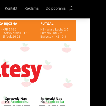
Kontakt
Reklama
Do pobrania
KA RĘCZNA
FUTSAL
- KPR 24-36
KS - Wiara Lecha 2-5
- Szczypiorniak 31-19
Futbalo - KS 2-2
- El_Volt 26-28
Białystok - KS 10-3