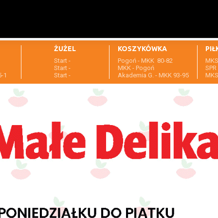
ŻUŻEL
KOSZYKÓWKA
PIŁ
Start -
Pogoń - MKK 80-82
MKS 
1
Start -
MKK - Pogoń
SPR 
5-1
Start -
Akademia G. - MKK 93-95
MKS 