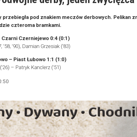
sy przebiegła pod znakiem meczów derbowych. Pelikan zr
ździe czteroma bramkami.
 Czarni Czerniejewo 0:4 (0:1)
7, ’58, ’90), Damian Grzesiak (’83)
wo – Piast Łubowo 1:1 (1:0)
’26) – Patryk Kanclerz (’51)
0:50