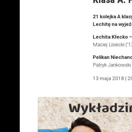
21 kolejka A kla
Lechitę na wyje
Lechita Kłecko –
Maciej Lisiecki (’1
Pelikan Niechano
Patryk Jankowski (
13 maja 2018 | 2