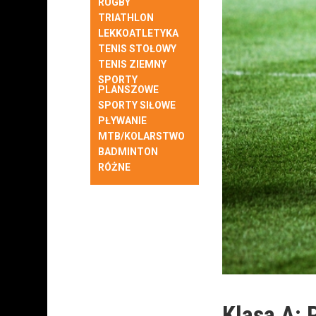
RUGBY
TRIATHLON
LEKKOATLETYKA
TENIS STOŁOWY
TENIS ZIEMNY
SPORTY
PLANSZOWE
SPORTY SIŁOWE
PŁYWANIE
MTB/KOLARSTWO
BADMINTON
RÓŻNE
Klasa A: 