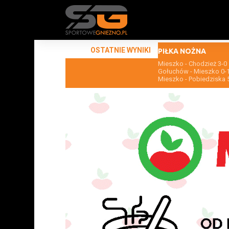
OSTATNIE WYNIKI
PIŁKA NOŻNA
Mieszko - Chodzież 3-0
Gołuchów - Mieszko 0-
Mieszko - Pobiedziska 