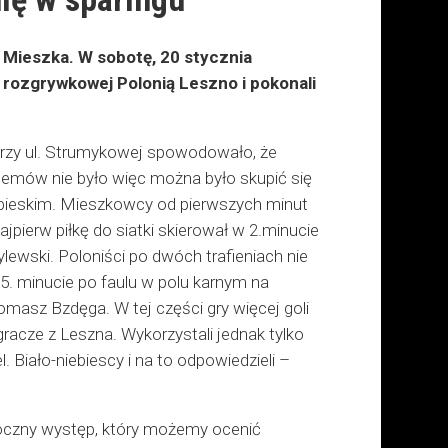
 Mieszka. W sobotę, 20 stycznia
e rozgrywkowej Polonią Leszno i pokonali
przy ul. Strumykowej spowodowało, że
blemów nie było więc można było skupić się
iebieskim. Mieszkowcy od pierwszych minut
jpierw piłkę do siatki skierował w 2.minucie
ewski. Poloniści po dwóch trafieniach nie
25. minucie po faulu w polu karnym na
omasz Bzdęga. W tej części gry więcej goli
gracze z Leszna. Wykorzystali jednak tylko
 Biało-niebiescy i na to odpowiedzieli –
roczny występ, który możemy ocenić