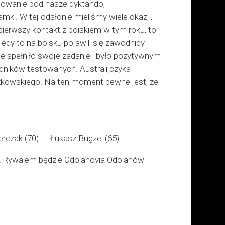
dowanie pod nasze dyktando,
mki. W tej odsłonie mieliśmy wiele okazji,
pierwszy kontakt z boiskiem w tym roku, to
edy to na boisku pojawili się zawodnicy
ie spełniło swoje zadanie i było pozytywnym
ników testowanych. Australijczyka
czkowskiego. Na ten moment pewne jest, że
erczak (70) – Łukasz Bugzel (65)
ie. Rywalem będzie Odolanovia Odolanów