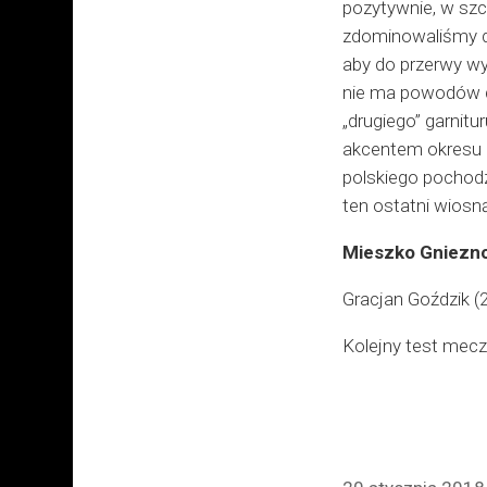
pozytywnie, w szc
zdominowaliśmy dru
aby do przerwy wy
nie ma powodów do
„drugiego” garnit
akcentem okresu 
polskiego pochodz
ten ostatni wiosn
Mieszko Gniezno
Gracjan Goździk (
Kolejny test mecz