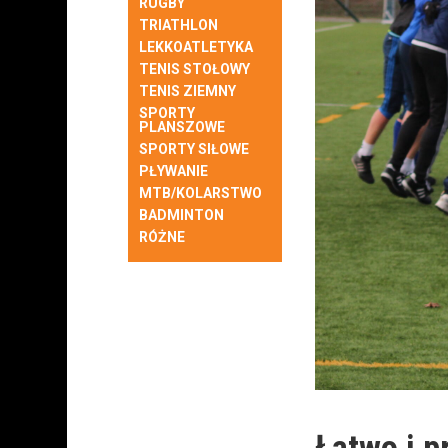
RUGBY
TRIATHLON
LEKKOATLETYKA
TENIS STOŁOWY
TENIS ZIEMNY
SPORTY
PLANSZOWE
SPORTY SIŁOWE
PŁYWANIE
MTB/KOLARSTWO
BADMINTON
RÓŻNE
Łatwo i p