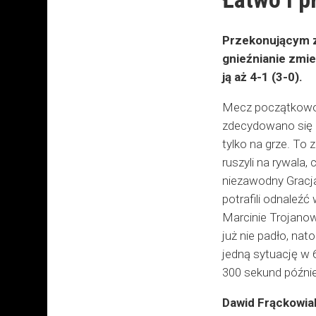
Przekonującym zw
gnieźnianie zmie
ją aż 4-1 (3-0).
Mecz początkowo 
zdecydowano się p
tylko na grze. To
ruszyli na rywala,
niezawodny Gracja
potrafili odnaleźć
Marcinie Trojanow
już nie padło, nat
jedną sytuację w 6
300 sekund późnie
Dawid Frąckowia