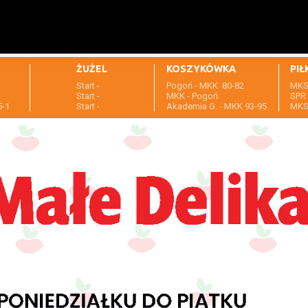
ŻUŻEL
KOSZYKÓWKA
PIŁ
Start -
Pogoń - MKK 80-82
MKS 
1
Start -
MKK - Pogoń
SPR 
5-1
Start -
Akademia G. - MKK 93-95
MKS 