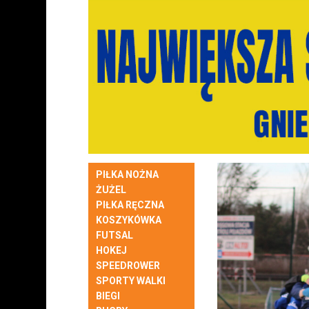
PIŁKA NOŻNA
ŻUŻEL
PIŁKA RĘCZNA
KOSZYKÓWKA
FUTSAL
HOKEJ
SPEEDROWER
SPORTY WALKI
BIEGI