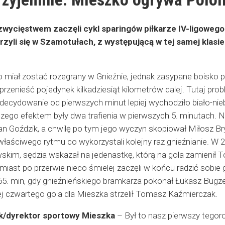
ycięstwem zaczęli cykl sparingów piłkarze IV-ligowego
rzyli się w Szamotułach, z występującą w tej samej klasi
miał zostać rozegrany w Gnieźnie, jednak zasypane boisko 
rzenieść pojedynek kilkadziesiąt kilometrów dalej. Tutaj pro
 zdecydowanie od pierwszych minut lepiej wychodziło biało-n
 czego efektem były dwa trafienia w pierwszych 5. minutach. Na
n Goździk, a chwilę po tym jego wyczyn skopiował Miłosz Bryl
 właściwego rytmu co wykorzystali kolejny raz gnieźnianie. W 
skim, sędzia wskazał na jedenastkę, którą na gola zamienił T
omiast po przerwie nieco śmielej zaczęli w końcu radzić sobie 
5. min, gdy gnieźnieńskiego bramkarza pokonał Łukasz Bugzel.
j czwartego gola dla Mieszka strzelił Tomasz Kaźmierczak.
k/dyrektor sportowy Mieszka
– Był to nasz pierwszy tego