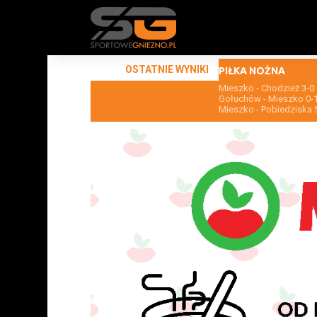
OSTATNIE WYNIKI
PIŁKA NOŻNA
Mieszko - Chodzież 3-0
Gołuchów - Mieszko 0-
Mieszko - Pobiedziska 