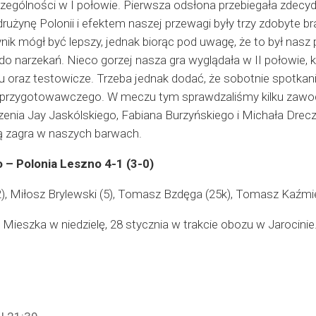
zególności w I połowie. Pierwsza odsłona przebiegała zdecy
żynę Polonii i efektem naszej przewagi były trzy zdobyte bra
nik mógł być lepszy, jednak biorąc pod uwagę, że to był nasz 
 narzekań. Nieco gorzej nasza gra wyglądała w II połowie, ki
uru oraz testowicze. Trzeba jednak dodać, że sobotnie spotkan
przygotowawczego. W meczu tym sprawdzaliśmy kilku zawod
enia Jay Jaskólskiego, Fabiana Burzyńskiego i Michała Dre
ą zagra w naszych barwach.
 – Polonia Leszno 4-1 (3-0)
2), Miłosz Brylewski (5), Tomasz Bzdęga (25k), Tomasz Kaźmi
 Mieszka w niedzielę, 28 stycznia w trakcie obozu w Jarocin