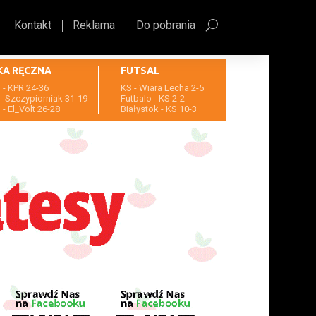
Kontakt
Reklama
Do pobrania
KA RĘCZNA
FUTSAL
- KPR 24-36
KS - Wiara Lecha 2-5
- Szczypiorniak 31-19
Futbalo - KS 2-2
- El_Volt 26-28
Białystok - KS 10-3