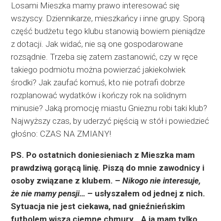
Losami Mieszka mamy prawo interesować się
wszyscy. Dziennikarze, mieszkańcy i inne grupy. Sporą
część budżetu tego klubu stanowią bowiem pieniądze
z dotacji. Jak widać, nie są one gospodarowane
rozsądnie. Trzeba się zatem zastanowić, czy w ręce
takiego podmiotu można powierzać jakiekolwiek
środki? Jak zaufać komuś, kto nie potrafi dobrze
rozplanować wydatków i kończy rok na solidnym
minusie? Jaką promocję miastu Gnieznu robi taki klub?
Najwyższy czas, by uderzyć pięścią w stół i powiedzieć
głośno: CZAS NA ZMIANY!
PS. Po ostatnich doniesieniach z Mieszka mam
prawdziwą gorącą linię. Piszą do mnie zawodnicy i
osoby związane z klubem. –
Nikogo nie interesuje,
że nie mamy pensji…
– usłyszałem od jednej z nich.
Sytuacja nie jest ciekawa, nad gnieźnieńskim
futbolem wiszą ciemne chmury… A ja mam tylko