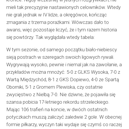
mieli tak precyzyjnie nastawionych celowników. Wtedy
nie grali jednak w IV lidze, a okręgówce, kończąc
zmagania z trzema porażkami. Wówczas dało to
awans, więc pozostaje liczyć, że i tym razem historia
się powtórzy. Tak wyglądała wtedy tabela:
W tym sezonie, od samego początku biało-niebiescy
sieją postrach w szeregach swoich ligowych rywali.
Wygrywają wysoko, pewnie i niemal jak na zawołanie, a
przykładów można mnożyć: 5-0 z GLKS Wysoka, 7-0 z
Wartą Międzychód, 8-1 z GKS Dopiewo, 4-0 ze Spartą
Oborniki, 5-1 z Gromem Plewiska, czy ostatnie
zwycięstwo z Nielbą 7-0. Nie dziwne, że pojawiła się
szansa pobicia 17-letniego rekordu strzeleckiego.
Mając 106 trafień na koncie, w dwóch ostatnich
potyczkach muszą zaliczyć zaledwie 2 gole. W obecnej
formie piłkarzy, wyczyn taki wydaje się czymś co raczej