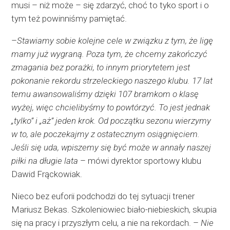
musi – niż może – się zdarzyć, choć to tyko sport i o
tym też powinniśmy pamiętać.
–
Stawiamy sobie kolejne cele w związku z tym, że ligę
mamy już wygraną. Poza tym, że chcemy zakończyć
zmagania bez porażki, to innym priorytetem jest
pokonanie rekordu strzeleckiego naszego klubu. 17 lat
temu awansowaliśmy dzięki 107 bramkom o klasę
wyżej, więc chcielibyśmy to powtórzyć. To jest jednak
„tylko” i „aż” jeden krok. Od początku sezonu wierzymy
w to, ale poczekajmy z ostatecznym osiągnięciem.
Jeśli się uda, wpiszemy się być może w annały naszej
piłki na długie lata
– mówi dyrektor sportowy klubu
Dawid Frąckowiak.
Nieco bez euforii podchodzi do tej sytuacji trener
Mariusz Bekas. Szkoleniowiec biało-niebieskich, skupia
się na pracy i przyszłym celu, a nie na rekordach. –
Nie