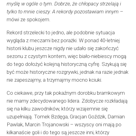
myślę w ogóle o tym. Dobrze, że chłopacy strzelają i
tylko to mnie cieszy. A rekordy pozostawiam innym
–
mówi ze spokojem.
Rekord strzelecki to jedno, ale podobnie sytuacja
wygląda z meczami bez porażki. W ponad 40-letniej
historii klubu jeszcze nigdy nie udało się zakończyć
sezonu z czystym kontem, więc biało-niebiescy mogą
do tego dołożyć kolejną historyczną cyfrę. Szykują się
być może historyczne rozgrywki, jednak na razie jednak
nie zapeszajmy, a trzymajmy mocno kciuki.
Co ciekawe, przy tak pokaźnym dorobku bramkowym
nie mamy zdecydowanego lidera. Zdobycze rozkładają
się na kilku zawodników, którzy wzajemnie się
uzupełniają. Tomek Bzdęga, Gracjan Goździk, Damian
Pawlak, Marcin Trojanowski – wszyscy oni mają po
kilkanaście goli i do tego są jeszcze inni, którzy