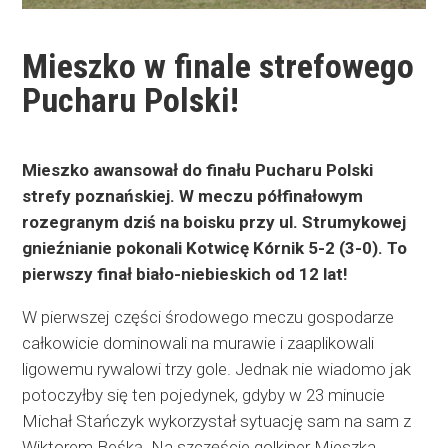
Mieszko w finale strefowego
Pucharu Polski!
Mieszko awansował do finału Pucharu Polski
strefy poznańskiej. W meczu półfinałowym
rozegranym dziś na boisku przy ul. Strumykowej
gnieźnianie pokonali Kotwicę Kórnik 5-2 (3-0). To
pierwszy finał biało-niebieskich od 12 lat!
W pierwszej części środowego meczu gospodarze
całkowicie dominowali na murawie i zaaplikowali
ligowemu rywalowi trzy gole. Jednak nie wiadomo jak
potoczyłby się ten pojedynek, gdyby w 23 minucie
Michał Stańczyk wykorzystał sytuację sam na sam z
Wiktorem Beśką. Na szczęście golkiper Mieszka