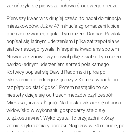
zakończyła się pierwsza połowa środowego meczu.
Pierwszy kwadrans drugiej części to nadal dominacja
mieszkowców. Już w 47 minucie zgromadzeni kibice
obejrzeli czwartego gola. Tym razem Damian Pawlak
popisał się ładnym uderzeniem i piłka zatrzepotała w
siatce naszego rywala. Niespełna kwadrans spotem
Nowaczek znowu wyjmował piłkę z siatki. Tym razem
bardzo ładnym uderzeniem sprzed pola karnego
Kotwicy popisał się Dawid Radomski i piłka po
rykoszecie od jednego z graczy z Kórnika wpadła po
raz piąty do siatki gości. Potem nastąpiło to co
niestety dzieje się od trzech meczów czyli zespół
Mieszka „przestał” grać. Na boisko wkradł się chaos i
widowisko w wykonaniu gospodarzy stało się
„ciężkostrawne”. Wykorzystali to przyjezdni, którzy
zmniejszyli rozmiary porażki. Najpierw w 74 minucie, po