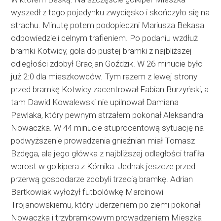
wyszedł z tego pojedynku zwycięsko i skończyło się na
strachu. Minutę potem podopieczni Mariusza Bekasa
odpowiedzieli celnym trafieniem. Po podaniu wzdłuż
bramki Kotwicy, gola do pustej bramki z najbliższej
odległości zdobył Gracjan Goździk. W 26 minucie było
już 2:0 dla mieszkowców. Tym razem z lewej strony
przed bramkę Kotwicy zacentrował Fabian Burzyński, a
tam Dawid Kowalewski nie upilnował Damiana
Pawlaka, który pewnym strzałem pokonał Aleksandra
Nowaczka. W 44 minucie stuprocentową sytuację na
podwyższenie prowadzenia gnieźnian miał Tomasz
Bzdęga, ale jego główka z najbliższej odległości trafiła
wprost w golkipera z Kórnika. Jednak jeszcze przed
przerwą gospodarze zdobyli trzecią bramkę. Adrian
Bartkowiak wyłożył futbolówkę Marcinowi
Trojanowskiemu, który uderzeniem po ziemi pokonał
Nowaczka i trzybramkowym prowadzeniem Mieszka