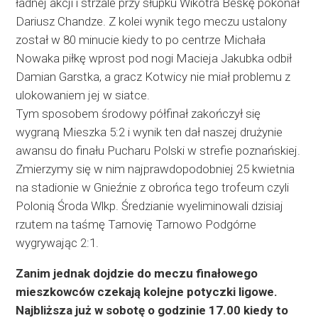
ładnej akcji i strzale przy słupku Wikotra Beśkę pokonał
Dariusz Chandze. Z kolei wynik tego meczu ustalony
został w 80 minucie kiedy to po centrze Michała
Nowaka piłkę wprost pod nogi Macieja Jakubka odbił
Damian Garstka, a gracz Kotwicy nie miał problemu z
ulokowaniem jej w siatce.
Tym sposobem środowy półfinał zakończył się
wygraną Mieszka 5:2 i wynik ten dał naszej drużynie
awansu do finału Pucharu Polski w strefie poznańskiej.
Zmierzymy się w nim najprawdopodobniej 25 kwietnia
na stadionie w Gnieźnie z obrońca tego trofeum czyli
Polonią Środa Wlkp. Średzianie wyeliminowali dzisiaj
rzutem na taśmę Tarnovię Tarnowo Podgórne
wygrywając 2:1.
Zanim jednak dojdzie do meczu finałowego
mieszkowców czekają kolejne potyczki ligowe.
Najbliższa już w sobotę o godzinie 17.00 kiedy to