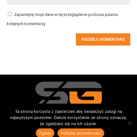
Zapamiętaj moje dane w tej przeglądarce podczas pisania
kolejnych komentarzy.
PRZEŚLIJ KOMENTARZ
Ta strona korzysta z ciasteczek aby świadczyć usługi na
najwyższym poziomie. Dalsze korzystanie ze strony oznacza,
Redakcja
Kontakt
Reklama
Do pobrania
że zgadzasz się na ich użycie.
© 2015-2026 Sportowe Gniezno
|
Wszystkie prawa zastrzeżone |
Zgoda
Polityka prywatności
Polityka prywatności