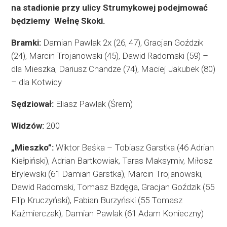
na stadionie przy ulicy Strumykowej podejmować
będziemy Wełnę Skoki.
Bramki:
Damian Pawlak 2x (26, 47), Gracjan Goździk
(24), Marcin Trojanowski (45), Dawid Radomski (59) –
dla Mieszka, Dariusz Chandze (74), Maciej Jakubek (80)
– dla Kotwicy
Sędziował:
Eliasz Pawlak (Śrem)
Widzów:
200
„Mieszko”:
Wiktor Beśka – Tobiasz Garstka (46 Adrian
Kiełpiński), Adrian Bartkowiak, Taras Maksymiv, Miłosz
Brylewski (61 Damian Garstka), Marcin Trojanowski,
Dawid Radomski, Tomasz Bzdęga, Gracjan Goździk (55
Filip Kruczyński), Fabian Burzyński (55 Tomasz
Kaźmierczak), Damian Pawlak (61 Adam Konieczny)