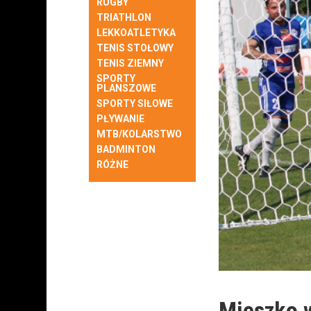
RUGBY
TRIATHLON
LEKKOATLETYKA
TENIS STOŁOWY
TENIS ZIEMNY
SPORTY
PLANSZOWE
SPORTY SIŁOWE
PŁYWANIE
MTB/KOLARSTWO
BADMINTON
RÓŻNE
Mieszko w