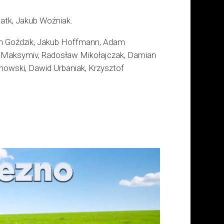
atk, Jakub Woźniak.
jan Goździk, Jakub Hoffmann, Adam
s Maksymiv, Radosław Mikołajczak, Damian
owski, Dawid Urbaniak, Krzysztof