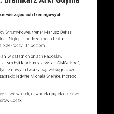
zerwie zajęciach treningowych
licy Strumykowej, trener Mariusz Bekas
lnej. Najlepiej podczas beep testu
 przekroczyli 14 poziom.
skani w ostatnich dniach Radosław
nie tym byli Igor Łuszczewski z SMSu Łódź,
tym z nowych twarzy pojawił się jeszcze
brakło jedynie Michała Steinke, którego
 tj. we wtorek, czwartek i piątek oraz dwa
drów Łódzki.