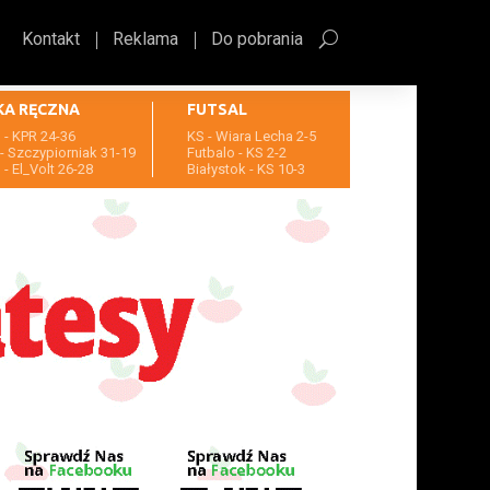
Kontakt
Reklama
Do pobrania
KA RĘCZNA
FUTSAL
- KPR 24-36
KS - Wiara Lecha 2-5
- Szczypiorniak 31-19
Futbalo - KS 2-2
- El_Volt 26-28
Białystok - KS 10-3