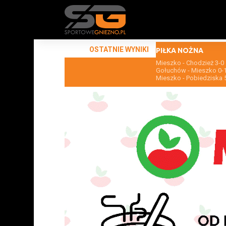
OSTATNIE WYNIKI
PIŁKA NOŻNA
Mieszko - Chodzież 3-0
Gołuchów - Mieszko 0-
Mieszko - Pobiedziska 