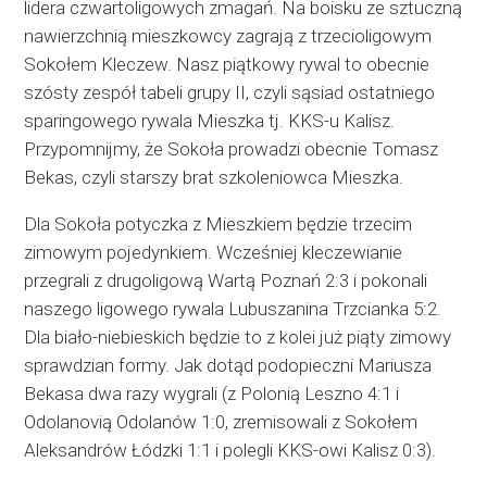
lidera czwartoligowych zmagań. Na boisku ze sztuczną
nawierzchnią mieszkowcy zagrają z trzecioligowym
Sokołem Kleczew. Nasz piątkowy rywal to obecnie
szósty zespół tabeli grupy II, czyli sąsiad ostatniego
sparingowego rywala Mieszka tj. KKS-u Kalisz.
Przypomnijmy, że Sokoła prowadzi obecnie Tomasz
Bekas, czyli starszy brat szkoleniowca Mieszka.
Dla Sokoła potyczka z Mieszkiem będzie trzecim
zimowym pojedynkiem. Wcześniej kleczewianie
przegrali z drugoligową Wartą Poznań 2:3 i pokonali
naszego ligowego rywala Lubuszanina Trzcianka 5:2.
Dla biało-niebieskich będzie to z kolei już piąty zimowy
sprawdzian formy. Jak dotąd podopieczni Mariusza
Bekasa dwa razy wygrali (z Polonią Leszno 4:1 i
Odolanovią Odolanów 1:0, zremisowali z Sokołem
Aleksandrów Łódzki 1:1 i polegli KKS-owi Kalisz 0:3).