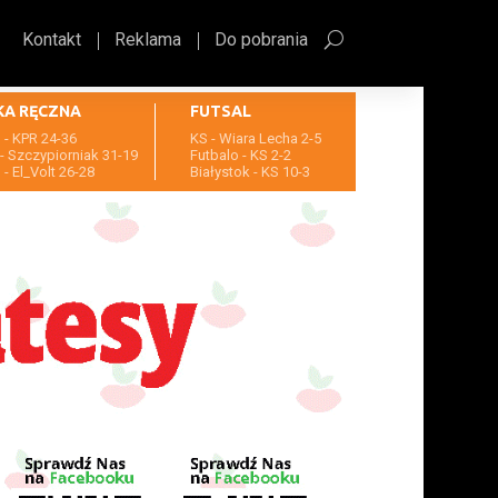
Kontakt
Reklama
Do pobrania
KA RĘCZNA
FUTSAL
- KPR 24-36
KS - Wiara Lecha 2-5
- Szczypiorniak 31-19
Futbalo - KS 2-2
- El_Volt 26-28
Białystok - KS 10-3