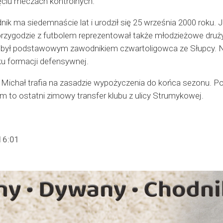
ęciu meczach kontrolnych.
k ma siedemnaście lat i urodził się 25 września 2000 roku
zygodzie z futbolem reprezentował także młodzieżowe druży
 był podstawowym zawodnikiem czwartoligowca ze Słupcy.
ku formacji defensywnej.
Michał trafia na zasadzie wypożyczenia do końca sezonu. Po
 to ostatni zimowy transfer klubu z ulicy Strumykowej.
16:01