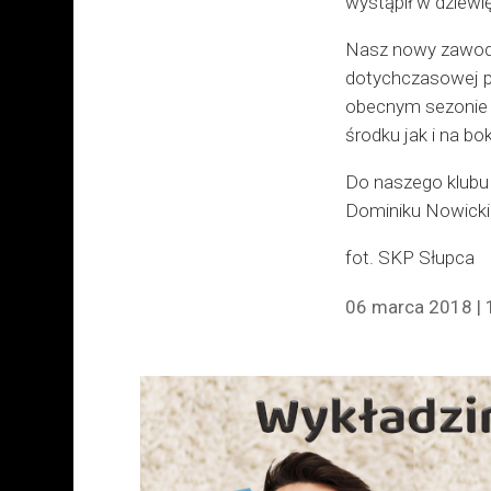
wystąpił w dziewi
Nasz nowy zawodni
dotychczasowej pr
obecnym sezonie
środku jak i na bo
Do naszego klubu 
Dominiku Nowickim
fot. SKP Słupca
06 marca 2018 | 