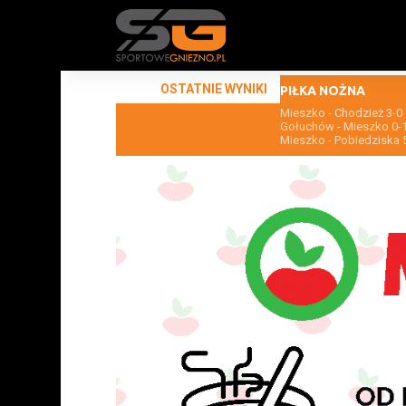
OSTATNIE WYNIKI
PIŁKA NOŻNA
Mieszko - Chodzież 3-0
Gołuchów - Mieszko 0-
Mieszko - Pobiedziska 