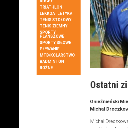
RUGBY
TRIATHLON
LEKKOATLETYKA
TENIS STOŁOWY
TENIS ZIEMNY
SPORTY
PLANSZOWE
SPORTY SIŁOWE
PŁYWANIE
MTB/KOLARSTWO
BADMINTON
RÓŻNE
Ostatni z
Gnieźnieński Mie
Michał Dreczkows
Michał Dreczkows