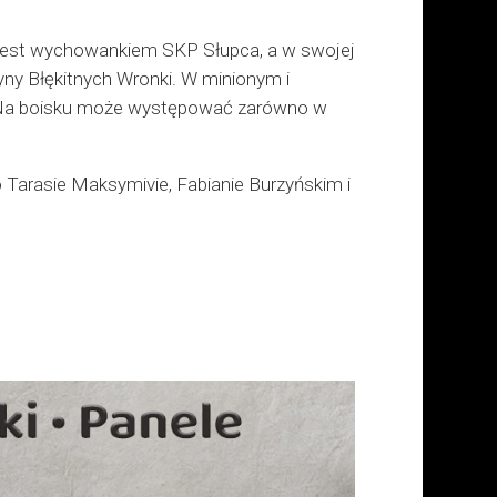
. Jest wychowankiem SKP Słupca, a w swojej
ny Błękitnych Wronki. W minionym i
 Na boisku może występować zarówno w
 Tarasie Maksymivie, Fabianie Burzyńskim i