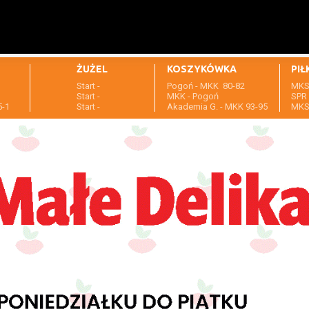
ŻUŻEL
KOSZYKÓWKA
PIŁ
Start -
Pogoń - MKK 80-82
MKS 
1
Start -
MKK - Pogoń
SPR 
5-1
Start -
Akademia G. - MKK 93-95
MKS 