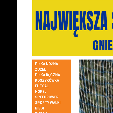
PIŁKA NOŻNA
ŻUŻEL
PIŁKA RĘCZNA
KOSZYKÓWKA
FUTSAL
HOKEJ
SPEEDROWER
SPORTY WALKI
BIEGI