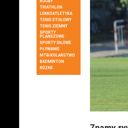
RUGBY
TRIATHLON
LEKKOATLETYKA
TENIS STOŁOWY
TENIS ZIEMNY
SPORTY
PLANSZOWE
SPORTY SIŁOWE
PŁYWANIE
MTB/KOLARSTWO
BADMINTON
RÓŻNE
Znamy ry