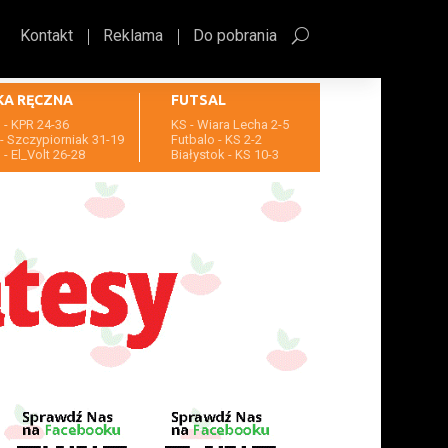
Kontakt
Reklama
Do pobrania
KA RĘCZNA
FUTSAL
- KPR 24-36
KS - Wiara Lecha 2-5
- Szczypiorniak 31-19
Futbalo - KS 2-2
- El_Volt 26-28
Białystok - KS 10-3