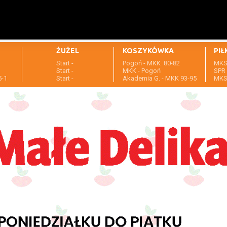
ŻUŻEL
KOSZYKÓWKA
PIŁ
Start -
Pogoń - MKK 80-82
MKS 
1
Start -
MKK - Pogoń
SPR 
5-1
Start -
Akademia G. - MKK 93-95
MKS 