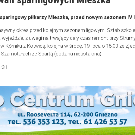
sparingowy piłkarzy Mieszka, przed nowym sezonem IV lig
ensywny okres przed kolejnym sezonem ligowym. Sztab szkole
 wyjeździe, z uwagi na trwający cały czas remont przy Strum
 w Kórniku z Kotwicą, kolejna w środę, 19 lipca o 18.00 ze Z
w Szamotułach ze Spartą (godzina nieustalona)
8:31