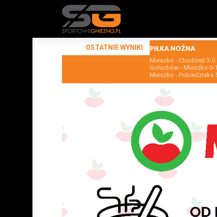
OSTATNIE WYNIKI
PIŁKA NOŻNA
Mieszko - Chodzież 3-0
Gołuchów - Mieszko 0-
Mieszko - Pobiedziska 