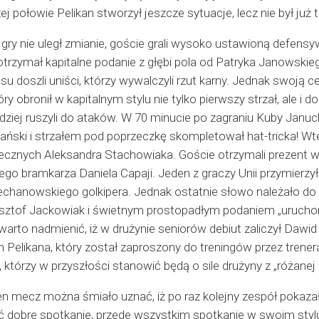
 połowie Pelikan stworzył jeszcze sytuacje, lecz nie był już 
 gry nie uległ zmianie, goście grali wysoko ustawioną defens
 otrzymał kapitalne podanie z głębi pola od Patryka Janowski
osu doszli uniści, którzy wywalczyli rzut karny. Jednak swoją c
ry obronił w kapitalnym stylu nie tylko pierwszy strzał, ale i d
rdziej ruszyli do ataków. W 70 minucie po zagraniu Kuby Janu
ński i strzałem pod poprzeczkę skompletował hat-tricka! Wted
cznych Aleksandra Stachowiaka. Goście otrzymali prezent w 
 bramkarza Daniela Capaji. Jeden z graczy Unii przymierzył p
echanowskiego golkipera. Jednak ostatnie słowo należało do 
ysztof Jackowiak i świetnym prostopadłym podaniem „uruchomi
warto nadmienić, iż w drużynie seniorów debiut zaliczył Dawid
h Pelikana, który został zaproszony do treningów przez tren
tórzy w przyszłości stanowić będą o sile drużyny z „różanej
 mecz można śmiało uznać, iż po raz kolejny zespół pokaza
ać dobre spotkanie, przede wszystkim spotkanie w swoim sty