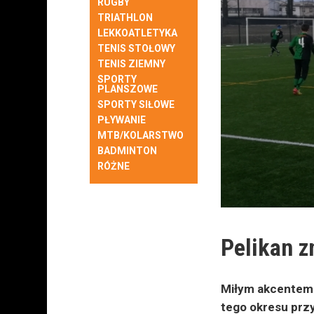
RUGBY
TRIATHLON
LEKKOATLETYKA
TENIS STOŁOWY
TENIS ZIEMNY
SPORTY
PLANSZOWE
SPORTY SIŁOWE
PŁYWANIE
MTB/KOLARSTWO
BADMINTON
RÓŻNE
Pelikan z
Miłym akcentem 
tego okresu przy