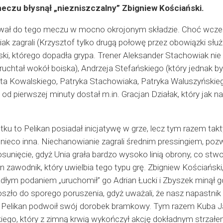
eczu błysnął „niezniszczalny” Zbigniew Kościański.
wał do tego meczu w mocno okrojonym składzie. Choć wcześn
ak zagrali (Krzysztof tylko drugą połowę przez obowiązki sł
i, którego dopadła grypa. Trener Aleksander Stachowiak ni
truchtał wokół boiska), Andrzeja Stefańskiego (który jednak 
rta Kowalskiego, Patryka Stachowiaka, Patryka Waluszyński
d pierwszej minuty dostał m.in. Gracjan Działak, który jak n
u to Pelikan posiadał inicjatywę w grze, lecz tym razem tak
nieco inna. Niechanowianie zagrali średnim pressingiem, poz
sunięcie, gdyż Unia grała bardzo wysoko linią obrony, co stwo
n zawodnik, który uwielbia tego typu grę. Zbigniew Kościańsk
łym podaniem „uruchomił” go Adrian Łucki i Zbyszek minął gol
zło do sporego poruszenia, gdyż uważali, że nasz napastnik b
j Pelikan podwoił swój dorobek bramkowy. Tym razem Kuba J
ego, który z zimną krwią wykończył akcję dokładnym strzałem