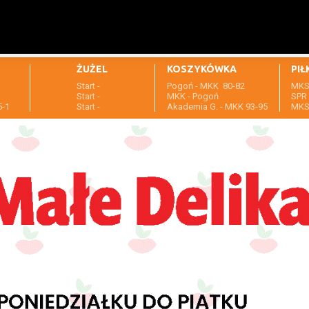
ŻUŻEL
KOSZYKÓWKA
PIŁ
Start -
Pogoń - MKK 80-82
MKS 
1
Start -
MKK - Pogoń
SPR 
5-1
Start -
Akademia G. - MKK 93-95
MKS 