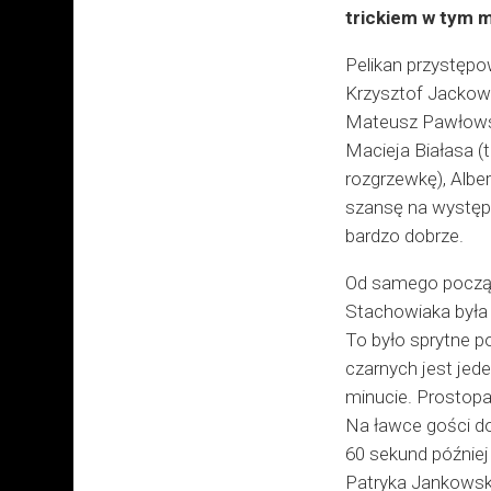
trickiem w tym m
Pelikan przystępo
Krzysztof Jackowi
Mateusz Pawłowsk
Macieja Białasa (
rozgrzewkę), Albe
szansę na występ o
bardzo dobrze.
Od samego początk
Stachowiaka była 
To było sprytne po
czarnych jest jede
minucie. Prostopad
Na ławce gości dos
60 sekund późnie
Patryka Jankowski