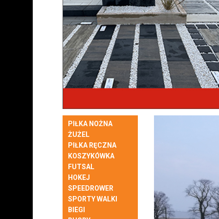
PIŁKA NOŻNA
ŻUŻEL
PIŁKA RĘCZNA
KOSZYKÓWKA
FUTSAL
HOKEJ
SPEEDROWER
SPORTY WALKI
BIEGI