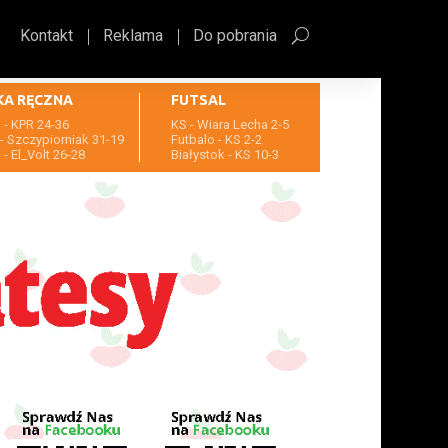
Kontakt
Reklama
Do pobrania
KA RĘCZNA
FUTSAL
- KPR 24-36
KS - Wiara Lecha 2-5
- Szczypiorniak 31-19
Futbalo - KS 2-2
- El_Volt 26-28
Białystok - KS 10-3