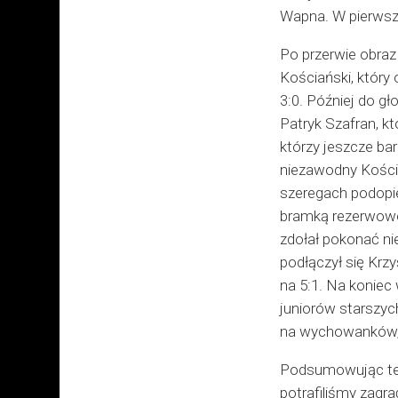
Wapna. W pierwszej
Po przerwie obraz
Kościański, który
3:0. Później do gł
Patryk Szafran, któ
którzy jeszcze ba
niezawodny Kościa
szeregach podopie
bramką rezerwowego
zdołał pokonać ni
podłączył się Krz
na 5:1. Na koniec 
juniorów starszyc
na wychowanków, k
Podsumowując ten
potrafiliśmy zagr