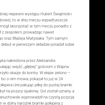
iej niepewni występu Hubert Świątnicki i
użbowe), to w dniu meczu wypadł jeszcze
e mógł skorzystać w tym meczu ponadto z
był z zespołem, prowadząc nawet
ego oraz Błażeja Matysiaka. Tym samym
a debiut w pierwszym składzie poradził sobie
tyka nakreślona przez Aleksandra
walając wejść „głębiej” gościom z Wapna.
rzyło okazje do kontry. W ekipie zielono –
i, bo o nim mowa, pokazał to już w 24
kipera Unii pakując piłkę do pustej bramki.
ył na pozycji spalonej. Gol został uznany, a
anuchowski wyprowadził na czystą pozycję
 w dolny narożnik bramki golkipera z