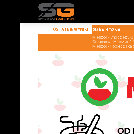
OSTATNIE WYNIKI
PIŁKA NOŻNA
Mieszko - Chodzież 3-0
Gołuchów - Mieszko 0-
Mieszko - Pobiedziska 