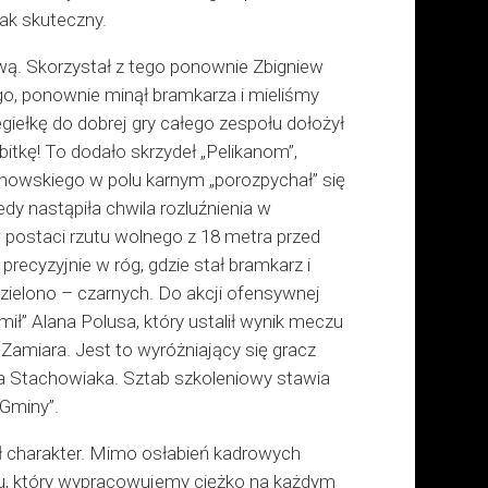
tak skuteczny.
ywą. Skorzystał z tego ponownie Zbigniew
ego, ponownie minął bramkarza i mieliśmy
egiełkę do dobrej gry całego zespołu dołożył
obitkę! To dodało skrzydeł „Pelikanom”,
chowskiego w polu karnym „porozpychał” się
y nastąpiła chwila rozluźnienia w
postaci rzutu wolnego z 18 metra przed
recyzyjnie w róg, gdzie stał bramkarz i
zielono – czarnych. Do akcji ofensywnej
ł” Alana Polusa, który ustalił wynik meczu
 Zamiara. Jest to wyróżniający się gracz
era Stachowiaka. Sztab szkoleniowy stawia
 Gminy”.
ł charakter. Mimo osłabień kadrowych
lu, który wypracowujemy ciężko na każdym