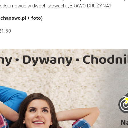
 podsumować w dwóch słowach: „BRAWO DRUŻYNA”!
echanowo.pl + foto)
21:50