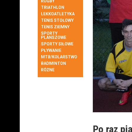
RUGBY
TRIATHLON
LEKKOATLETYKA
TENIS STOŁOWY
TENIS ZIEMNY
SPORTY
PLANSZOWE
SPORTY SIŁOWE
PŁYWANIE
MTB/KOLARSTWO
BADMINTON
RÓŻNE
Po raz pi