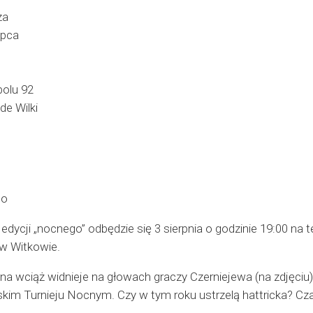
za
upca
bolu 92
de Wilki
no
dycji „nocnego” odbędzie się 3 sierpnia o godzinie 19:00 na t
 w Witkowie.
a wciąż widnieje na głowach graczy Czerniejewa (na zdjęciu)
kim Turnieju Nocnym. Czy w tym roku ustrzelą hattricka? Cz