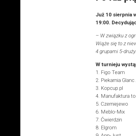
Już 10 sierpnia 
19:00. Decydując
–
W związku z ogr
Wiąże się to z nie
4 grupami 5-druż
W turnieju wystą
1. Figo Team
2. Piekarnia Glanc
3. Kopcup.pl
4. Manufaktura tor
5. Czerniejewo
6. Meblo-Mix
7. Ćwierdzin
8. Elgrom
9. Ann-Just