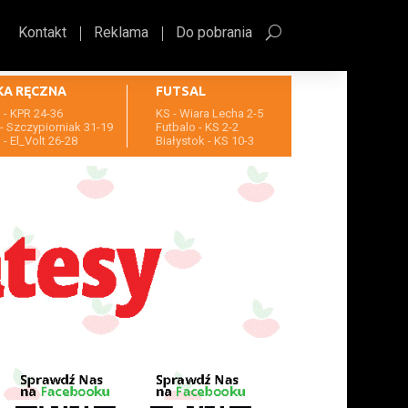
Kontakt
Reklama
Do pobrania
KA RĘCZNA
FUTSAL
- KPR 24-36
KS - Wiara Lecha 2-5
- Szczypiorniak 31-19
Futbalo - KS 2-2
- El_Volt 26-28
Białystok - KS 10-3