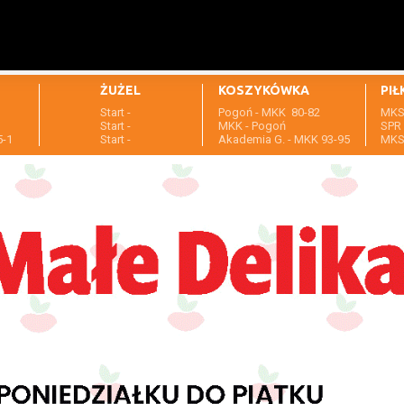
ŻUŻEL
KOSZYKÓWKA
PIŁ
Start -
Pogoń - MKK 80-82
MKS 
1
Start -
MKK - Pogoń
SPR 
5-1
Start -
Akademia G. - MKK 93-95
MKS 