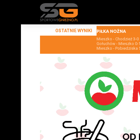
OSTATNIE WYNIKI
PIŁKA NOŻNA
Mieszko - Chodzież 3-0
Gołuchów - Mieszko 0-
Mieszko - Pobiedziska 