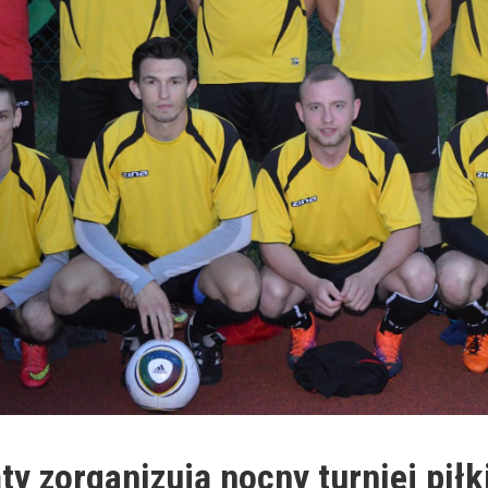
ąty zorganizują nocny turniej piłk