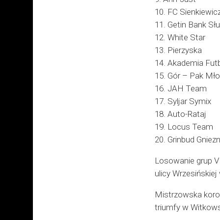
10. FC Sienkiewic
11. Getin Bank Sł
12. White Star
13. Pierzyska
14. Akademia Fut
15. Gór – Pak Mło
16. JAH Team
17. Syljar Symix
18. Auto-Rataj
19. Locus Team
20. Grinbud Gniez
Losowanie grup V e
ulicy Wrzesińskiej
Mistrzowska koron
triumfy w Witkows