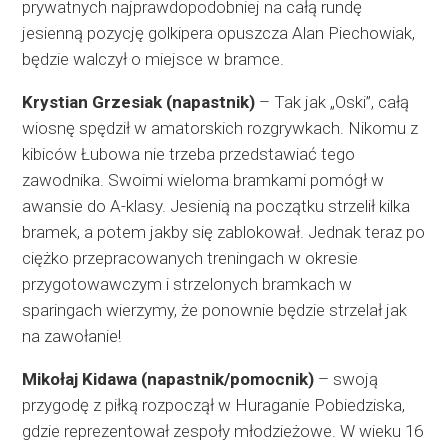
prywatnych najprawdopodobniej na całą rundę
jesienną pozycję golkipera opuszcza Alan Piechowiak,
będzie walczył o miejsce w bramce.
Krystian Grzesiak (napastnik)
– Tak jak „Oski”, całą
wiosnę spędził w amatorskich rozgrywkach. Nikomu z
kibiców Łubowa nie trzeba przedstawiać tego
zawodnika. Swoimi wieloma bramkami pomógł w
awansie do A-klasy. Jesienią na początku strzelił kilka
bramek, a potem jakby się zablokował. Jednak teraz po
ciężko przepracowanych treningach w okresie
przygotowawczym i strzelonych bramkach w
sparingach wierzymy, że ponownie będzie strzelał jak
na zawołanie!
Mikołaj Kidawa (napastnik/pomocnik)
– swoją
przygodę z piłką rozpoczął w Huraganie Pobiedziska,
gdzie reprezentował zespoły młodzieżowe. W wieku 16