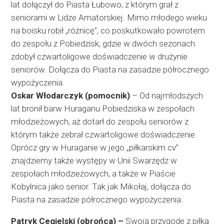
lat dołączył do Piasta Łubowo, z którym grał z
seniorami w Lidze Amatorskiej. Mimo młodego wieku
na boisku robił „różnicę”, co poskutkowało powrotem
do zespołu z Pobiedzisk, gdzie w dwóch sezonach
zdobył czwartoligowe doświadczenie w drużyn
ie
seniorów. Dołącza do Piasta na zasadzie półrocznego
wypożyczenia.
Oskar Włodarczyk (pomocnik)
– Od najmłodszych
lat bronił barw Huraganu Pobiedziska w zespołach
młodzieżowych, aż dotarł do zespołu seniorów z
którym także zebrał czwartoligowe doświadczenie.
Oprócz gry w Huraganie w jego „piłkarskim cv”
znajdziemy także występy w Unii Swarzędz w
zespołach młodzieżowych, a także w Piaście
Kobylnica jako senior. Tak jak Mikołaj, dołącza do
Piasta na zasadzie półrocznego wypożyczenia.
Patryk Cegielski (obrońca) –
Swoją przygodę z piłką