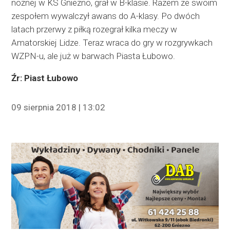
nożnej w KS Gniezno, grał w B-klasie. Razem ze swoim
zespołem wywalczył awans do A-klasy. Po dwóch
latach przerwy z piłką rozegrał kilka meczy w
Amatorskiej Lidze. Teraz wraca do gry w rozgrywkach
WZPN-u, ale już w barwach Piasta Łubowo.
Źr: Piast Łubowo
09 sierpnia 2018 | 13:02