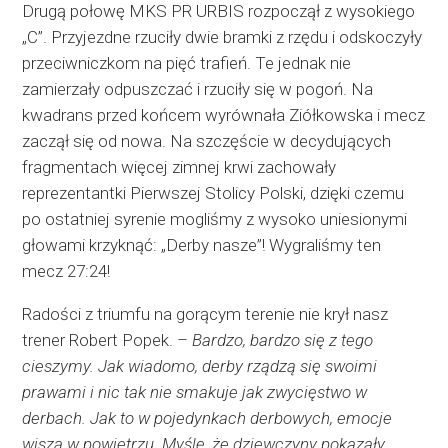
Drugą połowę MKS PR URBIS rozpoczął z wysokiego
„C”. Przyjezdne rzuciły dwie bramki z rzędu i odskoczyły
przeciwniczkom na pięć trafień. Te jednak nie
zamierzały odpuszczać i rzuciły się w pogoń. Na
kwadrans przed końcem wyrównała Ziółkowska i mecz
zaczął się od nowa. Na szczęście w decydujących
fragmentach więcej zimnej krwi zachowały
reprezentantki Pierwszej Stolicy Polski, dzięki czemu
po ostatniej syrenie mogliśmy z wysoko uniesionymi
głowami krzyknąć: „Derby nasze”! Wygraliśmy ten
mecz 27:24!
Radości z triumfu na gorącym terenie nie krył nasz
trener Robert Popek.
– Bardzo, bardzo się z tego
cieszymy. Jak wiadomo, derby rządzą się swoimi
prawami i nic tak nie smakuje jak zwycięstwo w
derbach. Jak to w pojedynkach derbowych, emocje
wiszą w powietrzu. Myślę, że dziewczyny pokazały