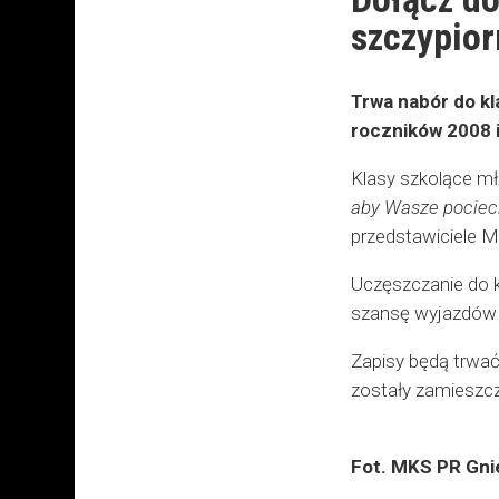
szczypior
Trwa nabór do kl
roczników 2008 
Klasy szkolące m
aby Wasze pociech
przedstawiciele 
Uczęszczanie do k
szansę wyjazdów n
Zapisy będą trwać
zostały zamieszcz
Fot. MKS PR Gni