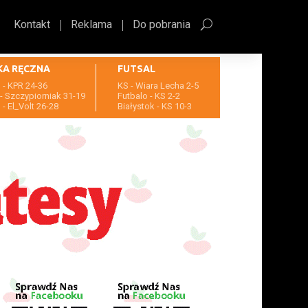
Kontakt
Reklama
Do pobrania
KA RĘCZNA
FUTSAL
- KPR 24-36
KS - Wiara Lecha 2-5
- Szczypiorniak 31-19
Futbalo - KS 2-2
- El_Volt 26-28
Białystok - KS 10-3