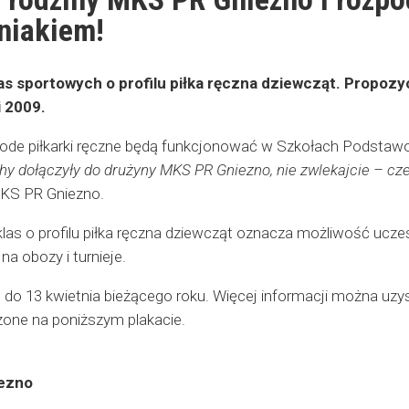
niakiem!
as sportowych o profilu piłka ręczna dziewcząt. Propozy
i 2009.
łode piłkarki ręczne będą funkcjonować w Szkołach Podsta
y dołączyły do drużyny MKS PR Gniezno, nie zwlekajcie – c
MKS PR Gniezno.
las o profilu piłka ręczna dziewcząt oznacza możliwość uczes
a obozy i turnieje.
 do 13 kwietnia bieżącego roku. Więcej informacji można uz
one na poniższym plakacie.
ezno