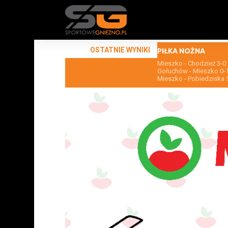
OSTATNIE WYNIKI
PIŁKA NOŻNA
Mieszko - Chodzież 3-0
Gołuchów - Mieszko 0-
Mieszko - Pobiedziska 