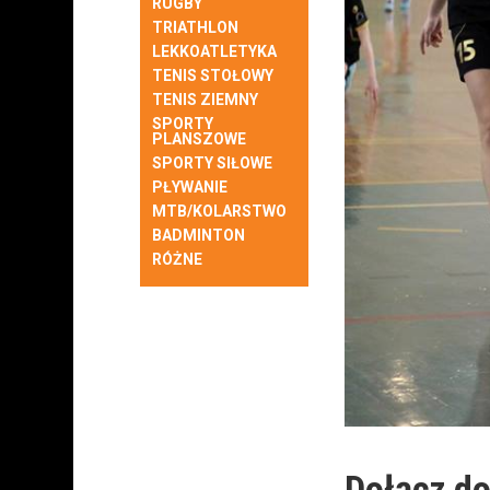
RUGBY
TRIATHLON
LEKKOATLETYKA
TENIS STOŁOWY
TENIS ZIEMNY
SPORTY
PLANSZOWE
SPORTY SIŁOWE
PŁYWANIE
MTB/KOLARSTWO
BADMINTON
RÓŻNE
Dołącz do