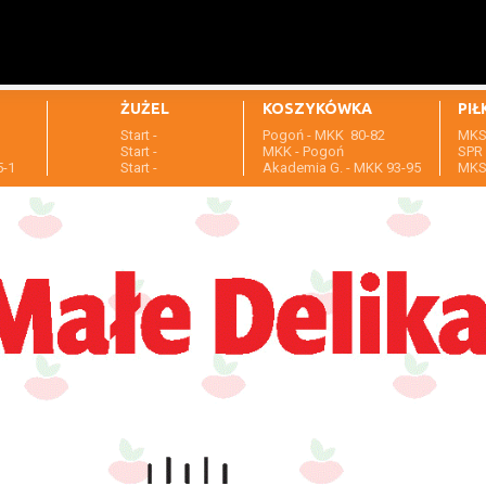
ŻUŻEL
KOSZYKÓWKA
PIŁ
Start -
Pogoń - MKK 80-82
MKS 
1
Start -
MKK - Pogoń
SPR 
5-1
Start -
Akademia G. - MKK 93-95
MKS 